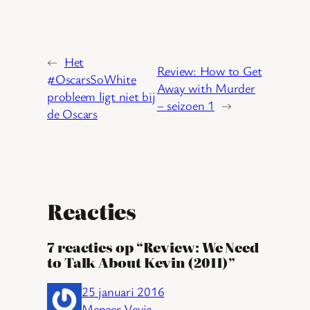
←
Het
Review: How to Get
#OscarsSoWhite
Away with Murder
probleem ligt niet bij
– seizoen 1
→
de Oscars
Reacties
7 reacties op “Review: We Need
to Talk About Kevin (2011)”
25 januari 2016
Meneer Vevie