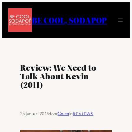
Ga
naar
BE COOL, SODAPOP
de
inhoud
Review: We Need to
Talk About Kevin
(2011)
25 januari 2016
door
Gwen
in
REVIEWS