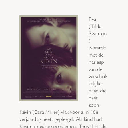
Eva
(Tilda
Swinton
)
worstelt
met de
nasleep
van de
verschrik
kelijke
daad die
haar
zoon
Kevin (Ezra Miller) vlak voor zijn 16e
verjaardag heeft gepleegd. Als kind had
Kevin al gedragsproblemen. Terwijl hij de