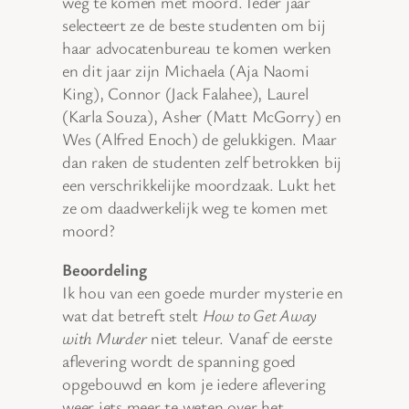
weg te komen met moord. Ieder jaar
selecteert ze de beste studenten om bij
haar advocatenbureau te komen werken
en dit jaar zijn Michaela (Aja Naomi
King), Connor (Jack Falahee), Laurel
(Karla Souza), Asher (Matt McGorry) en
Wes (Alfred Enoch) de gelukkigen. Maar
dan raken de studenten zelf betrokken bij
een verschrikkelijke moordzaak. Lukt het
ze om daadwerkelijk weg te komen met
moord?
Beoordeling
Ik hou van een goede murder mysterie en
wat dat betreft stelt
How to Get Away
with Murder
niet teleur. Vanaf de eerste
aflevering wordt de spanning goed
opgebouwd en kom je iedere aflevering
weer iets meer te weten over het