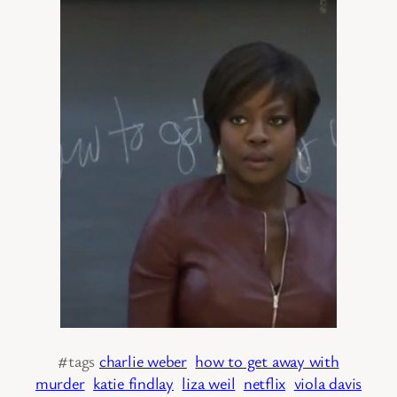
#tags
charlie weber
how to get away with
murder
katie findlay
liza weil
netflix
viola davis