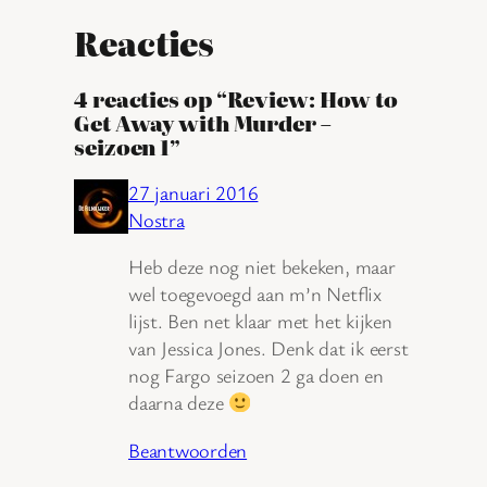
Reacties
4 reacties op “Review: How to
Get Away with Murder –
seizoen 1”
27 januari 2016
Nostra
Heb deze nog niet bekeken, maar
wel toegevoegd aan m’n Netflix
lijst. Ben net klaar met het kijken
van Jessica Jones. Denk dat ik eerst
nog Fargo seizoen 2 ga doen en
daarna deze
Beantwoorden