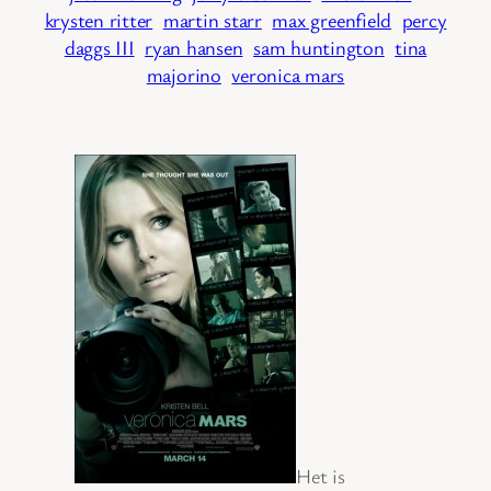
krysten ritter
martin starr
max greenfield
percy
daggs III
ryan hansen
sam huntington
tina
majorino
veronica mars
Het is