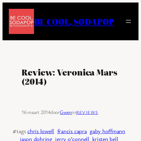
Ga
naar
BE COOL, SODAPOP
de
inhoud
Review: Veronica Mars
(2014)
16 maart 2014
door
Gwen
in
REVIEWS
#tags
chris lowell
francis capra
gaby hoffmann
jason dohring
jerry o’connell
kristen bell