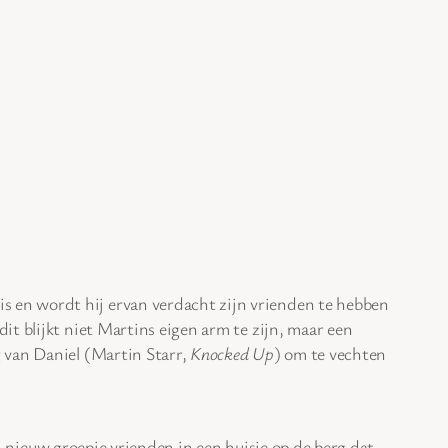
is en wordt hij ervan verdacht zijn vrienden te hebben
t blijkt niet Martins eigen arm te zijn, maar een
 van Daniel (Martin Starr,
Knocked Up
) om te vechten
een nieuw groepje vrienden in een huisje op de berg dat