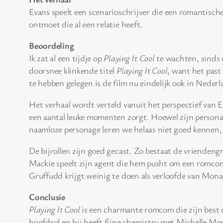
Evans speelt een scenarioschrijver die een romantische
ontmoet die al een relatie heeft.
Beoordeling
Ik zat al een tijdje op
Playing It Cool
te wachten, sinds d
doorsnee klinkende titel
Playing It Cool
, want het past 
te hebben gelegen is de film nu eindelijk ook in Nede
Het verhaal wordt verteld vanuit het perspectief van Ev
een aantal leuke momenten zorgt. Hoewel zijn persona
naamloze personage leren we helaas niet goed kennen, 
De bijrollen zijn goed gecast. Zo bestaat de vrienden
Mackie speelt zijn agent die hem pusht om een romcom t
Gruffudd krijgt weinig te doen als verloofde van Mon
Conclusie
Playing It Cool
is een charmante romcom die zijn best d
hoofdrol en hij heeft fijne chemistry met Michelle M