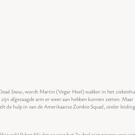
Dead Snow
, wordt Martin (Vegar Hoel) wakker in het ziekenhu
 zijn afgezaagde arm er weer aan hebben kunnen zetten. Maar di
elt de hulp in van de Amerikaanse Zombie Squad, onder leiding
ukkig ook! Ik ben blij dat ze voor het 2e deel niet gingen voor 