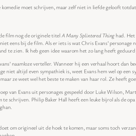
 komedie moet schrijven, maar zelf niet in liefde gelooft totd
e film nog de originele titel
A Many Splintered Thing
had. Het 
niet eens bij de film. Als er iets is wat Chris Evans’ personage n
rland te zien. Ik heb geen idee waarom het zo lang heeft gedu
ans’ naamloze verteller. Wanneer hij een verhaal hoort dan beeldt
ge niet altijd even sympathiek is, weet Evans hem wel op een
maar ze weet wel het beste te maken van haar rol. Ze heeft go
groep van Evans uit personages gespeeld door Luke Wilson, Mar
e schrijven. Philip Baker Hall heeft een leuke bijrol als de opa
aghan.
oet om origineel uit de hoek te komen, maar soms toch verzand
onaghan.