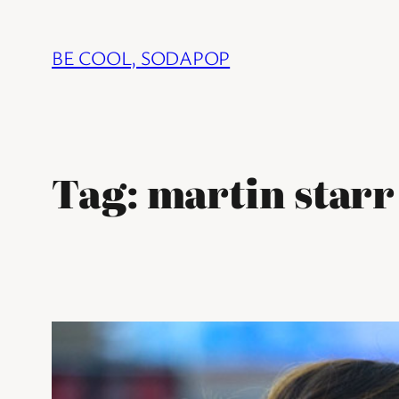
Ga
naar
BE COOL, SODAPOP
de
inhoud
Tag:
martin starr