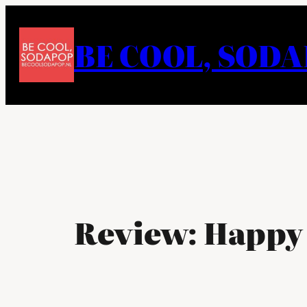
Ga
naar
BE COOL, SOD
de
inhoud
Review: Happy 