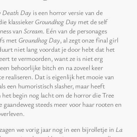
 Death Day
is een horror versie van de
ie klassieker
Groundhog Day
met de self
ness van
Scream
. Eén van de personages
elfs met
Groundhog Day
, al zegt onze final girl
duurt niet lang voordat je door hebt dat het
eert te vermoorden, want ze is niet erg
een behoorlijke bitch en na zoveel keer
e realiseren. Dat is eigenlijk het mooie van
als een humoristisch slasher, maar heeft
in het begin nog lacht om de horror die Tree
je gaandeweg steeds meer voor haar rooten en
overleven.
agen we vorig jaar nog in een bijrolletje in
La