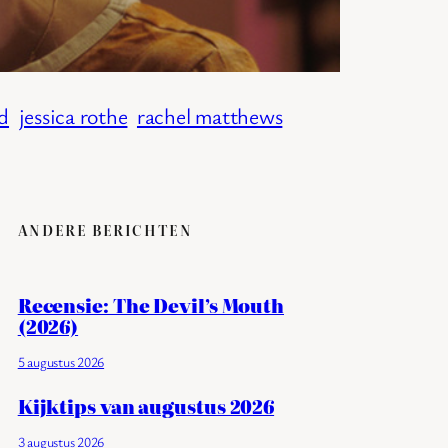
rd
jessica rothe
rachel matthews
ANDERE BERICHTEN
Recensie: The Devil’s Mouth
(2026)
5 augustus 2026
Kijktips van augustus 2026
3 augustus 2026