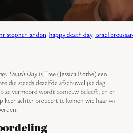
hristopher landon
happy death day
israel broussa
ppy Death Day
is Tree (Jessica Rothe) een
te die steeds dezelfde afschuwelijke dag
p ze vermoord wordt opnieuw beleeft, en er
op keer achter probeert te komen wie haar wil
orden.
oordeling