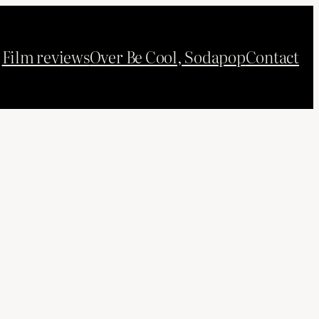
Film reviews
Over Be Cool, Sodapop
Contact