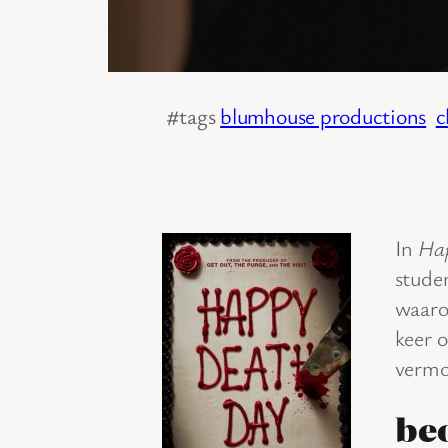
#tags
blumhouse productions
c
In
Ha
studen
waaro
keer 
vermo
be