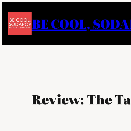
Ga
naar
BE COOL, SOD
de
inhoud
Review: The Ta