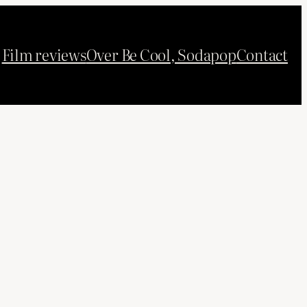
Film reviews
Over Be Cool, Sodapop
Contact