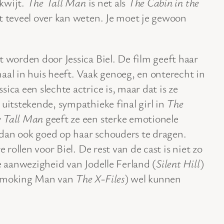
 kwijt.
The Tall Man
is net als
The Cabin in the
et teveel over kan weten. Je moet je gewoon
t worden door Jessica Biel. De film geeft haar
aal in huis heeft. Vaak genoeg, en onterecht in
ica een slechte actrice is, maar dat is ze
 uitstekende, sympathieke final girl in
The
 Tall Man
geeft ze een sterke emotionele
dan ook goed op haar schouders te dragen.
e rollen voor Biel. De rest van de cast is niet zo
e aanwezigheid van Jodelle Ferland (
Silent Hill
)
 Smoking Man van
The X-Files
) wel kunnen