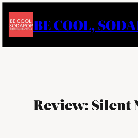
Ga
naar
BE COOL, SOD
de
inhoud
Review: Silent 