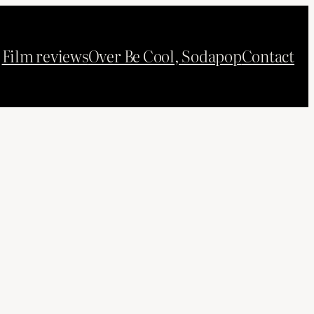
Film reviews
Over Be Cool, Sodapop
Contact