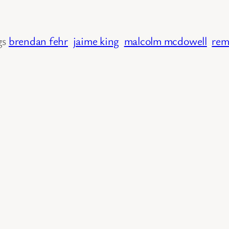
gs
brendan fehr
jaime king
malcolm mcdowell
rem