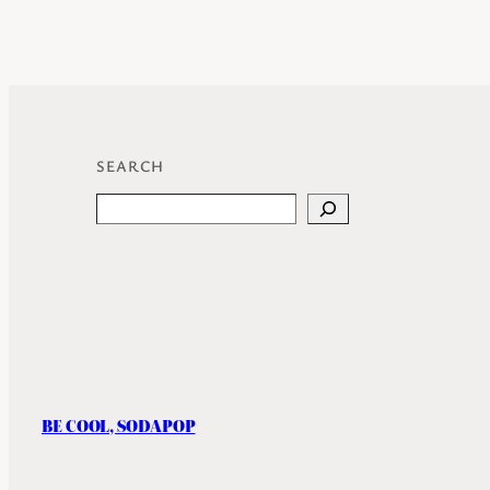
SEARCH
Search
BE COOL, SODAPOP