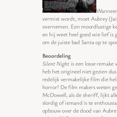
Wanneer 
vermist wordt, moet Aubrey (Ja
overnemen. Een moordlustige kerst
en hij weet heel goed wie lief is
om de juiste bad Santa op te spo
Beoordeling
Silent Night
is een losse remake 
heb het origineel niet gezien dus
redelijk vermakelijke film die he
horror? De film makers weten g
McDowell, als de sheriff, lijkt al
slordig of iemand is te enthousi
opbouw over de dood van Aubrey