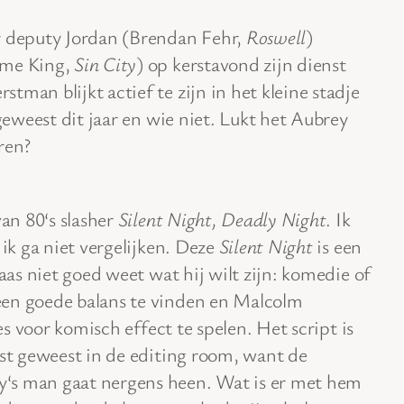
deputy Jordan (Brendan Fehr,
Roswell
)
ime King,
Sin City
) op kerstavond zijn dienst
man blijkt actief te zijn in het kleine stadje
 geweest dit jaar en wie niet. Lukt het Aubrey
ren?
van 80‘s slasher
Silent Night, Deadly Night
. Ik
 ik ga niet vergelijken. Deze
Silent Night
is een
laas niet goed weet wat hij wilt zijn: komedie of
een goede balans te vinden en Malcolm
les voor komisch effect te spelen. Het script is
ast geweest in de editing room, want de
‘s man gaat nergens heen. Wat is er met hem