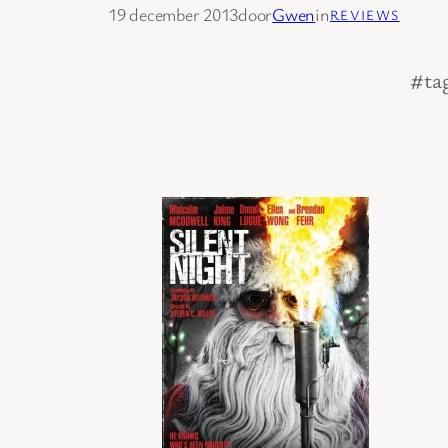
19 december 2013
door
Gwen
in
REVIEWS
#ta