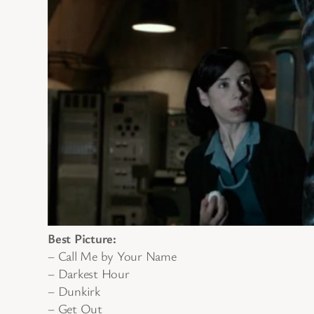
Best Picture:
– Call Me by Your Name
– Darkest Hour
– Dunkirk
– Get Out