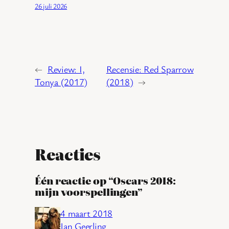
26 juli 2026
←
Review: I,
Recensie: Red Sparrow
Tonya (2017)
(2018)
→
Reacties
Één reactie op “Oscars 2018:
mijn voorspellingen”
4 maart 2018
Jan Geerling