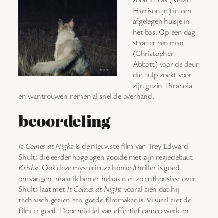
Harrison Jr.) in een
afgelegen huisje in
het bos. Op een dag
staat er een man
(Christopher
Abbott) voor de deur
die hulp zoekt voor
zijn gezin. Paranoia
en wantrouwen nemen al snel de overhand.
beoordeling
It Comes at Night
is de nieuwste film van Trey Edward
Shults die eerder hoge ogen gooide met zijn regiedebuut
Krisha
. Ook deze mysterieuze horror/thriller is goed
ontvangen, maar ik ben er helaas niet zo enthousiast over.
Shults laat met
It Comes at Night
vooral zien dat hij
technisch gezien een goede filmmaker is. Visueel ziet de
film er goed. Door middel van effectief camerawerk en