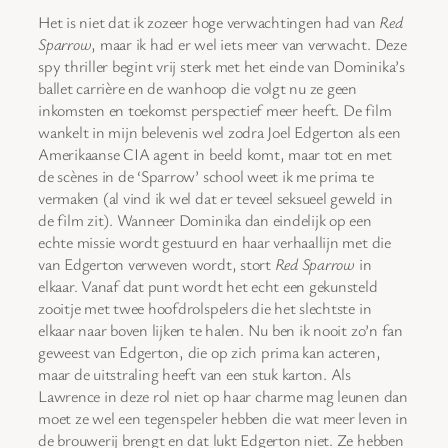
Het is niet dat ik zozeer hoge verwachtingen had van
Red
Sparrow
, maar ik had er wel iets meer van verwacht. Deze
spy thriller begint vrij sterk met het einde van Dominika’s
ballet carrière en de wanhoop die volgt nu ze geen
inkomsten en toekomst perspectief meer heeft. De film
wankelt in mijn belevenis wel zodra Joel Edgerton als een
Amerikaanse CIA agent in beeld komt, maar tot en met
de scènes in de ‘Sparrow’ school weet ik me prima te
vermaken (al vind ik wel dat er teveel seksueel geweld in
de film zit). Wanneer Dominika dan eindelijk op een
echte missie wordt gestuurd en haar verhaallijn met die
van Edgerton verweven wordt, stort
Red Sparrow
in
elkaar. Vanaf dat punt wordt het echt een gekunsteld
zooitje met twee hoofdrolspelers die het slechtste in
elkaar naar boven lijken te halen. Nu ben ik nooit zo’n fan
geweest van Edgerton, die op zich prima kan acteren,
maar de uitstraling heeft van een stuk karton. Als
Lawrence in deze rol niet op haar charme mag leunen dan
moet ze wel een tegenspeler hebben die wat meer leven in
de brouwerij brengt en dat lukt Edgerton niet. Ze hebben