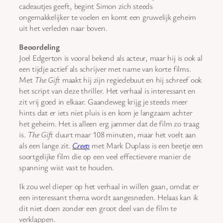
cadeautjes geeft, begint Simon zich steeds
ongemakkelijker te voelen en komt een gruwelijk geheim
uit het verleden naar boven.
Beoordeling
Joel Edgerton is vooral bekend als acteur, maar hij is ook al
een tijdje actief als schrijver met name van korte films.
Met
The Gift
maakt hij zijn regiedebuut en hij schreef ook
het script van deze thriller. Het verhaal is interessant en
zit vrij goed in elkaar. Gaandeweg krijg je steeds meer
hints dat er iets niet pluis is en kom je langzaam achter
het geheim. Het is alleen erg jammer dat de film zo traag
is.
The Gift
duurt maar 108 minuten, maar het voelt aan
als een lange zit.
Creep
met Mark Duplass is een beetje een
soortgelijke film die op een veel effectievere manier de
spanning wist vast te houden.
Ik zou wel dieper op het verhaal in willen gaan, omdat er
een interessant thema wordt aangesneden. Helaas kan ik
dit niet doen zonder een groot deel van de film te
verklappen.