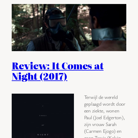
Review: It Comes at
Night (2017)
Terwijl de wereld
geplaagd wordt door
een ziekte, wonen
Paul (Joel Edgerton),
zijn vrouw Sarah
(Carmen Ejogo) en
zoon Travis (Kelvin