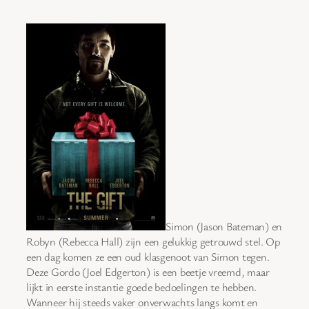
Simon (Jason Bateman) en
Robyn (Rebecca Hall) zijn een gelukkig getrouwd stel. Op
een dag komen ze een oud klasgenoot van Simon tegen.
Deze Gordo (Joel Edgerton) is een beetje vreemd, maar
lijkt in eerste instantie goede bedoelingen te hebben.
Wanneer hij steeds vaker onverwachts langs komt en