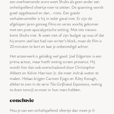
een overheersende score weet Shults als geen ander een
onheilspellend sfeertje neer te zetten. De spanning wordt
goed opgebouwd en dan… niets. Een goede
verhalenverteller is hij in ieder geval niet. Er zijn de
afgelopen jaren genoeg films en series voorbij gekomen
met een post-apocalyptische setting. Met iets nieuws
komt Shults niet. Ik weet niet of zijn budget op was of dat
hij enorm veel last had van writer’s block, maar de film is
20 minuten te kort en laat je onbevredigd achter.
Het acteerwerk is gelukkig wel goed. Joel Edgerton is een
prima acteur, maar heeft weinig screen presence. Hij
wordt hier dan ook overschaduwd door Christopher
Abbott en Kelvin Harrison Jr. die meer indruk weten te
maken. Helaas krijgen Carmen Ejogo en Riley Keough,
allebei te zien in de serie
The Girlfriend Experience
, weinig
te doen terwijl ze meer in hun mars hebben.
conclusie
Hou je van een onheilspellend sfeertje dan moet je
It