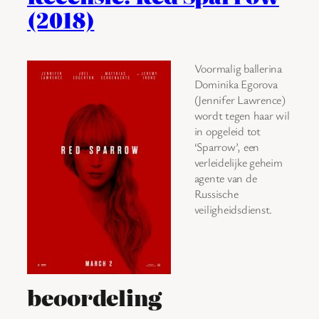
(2018)
Voormalig ballerina
Dominika Egorova
(Jennifer Lawrence)
wordt tegen haar wil
in opgeleid tot
‘Sparrow’, een
verleidelijke geheim
agente van de
Russische
veiligheidsdienst.
beoordeling