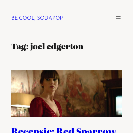
Ga
naar
BE COOL, SODAPOP
de
inhoud
Tag:
joel edgerton
Recensie: Red Sparrow