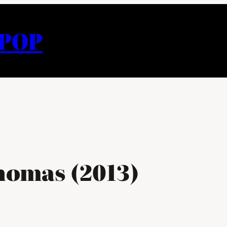
APOP
homas (2013)