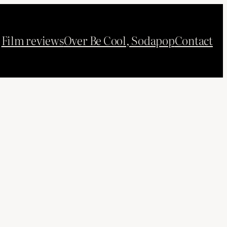
Film reviews
Over Be Cool, Sodapop
Contact