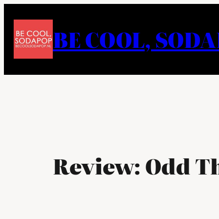
Ga
naar
BE COOL, SOD
de
inhoud
Review: Odd T