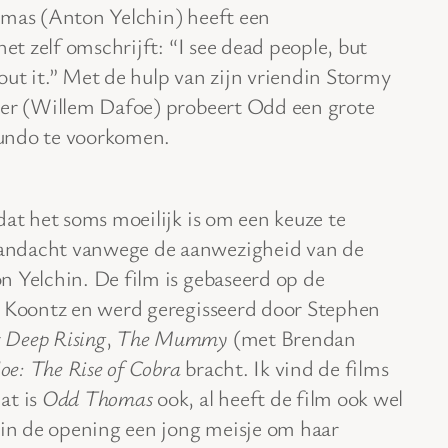
as (Anton Yelchin) heeft een
het zelf omschrijft: “I see dead people, but
ut it.” Met de hulp van zijn vriendin Stormy
ter (Willem Dafoe) probeert Odd een grote
undo te voorkomen.
dat het soms moeilijk is om een keuze te
andacht vanwege de aanwezigheid van de
n Yelchin. De film is gebaseerd op de
n Koontz en werd geregisseerd door Stephen
r
Deep Rising
,
The Mummy
(met Brendan
Joe: The Rise of Cobra
bracht. Ik vind de films
at is
Odd Thomas
ook, al heeft de film ook wel
 in de opening een jong meisje om haar