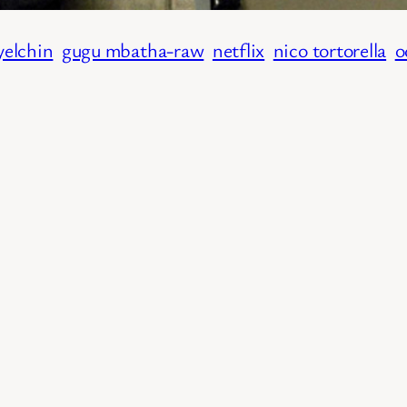
yelchin
gugu mbatha-raw
netflix
nico tortorella
o