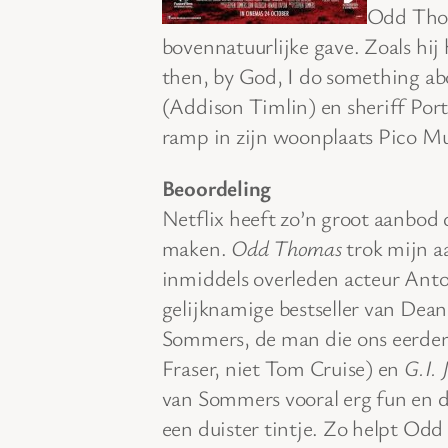
Odd Thom
bovennatuurlijke gave. Zoals hij 
then, by God, I do something abo
(Addison Timlin) en sheriff Por
ramp in zijn woonplaats Pico M
Beoordeling
Netflix heeft zo’n groot aanbod 
maken.
Odd Thomas
trok mijn a
inmiddels overleden acteur Anto
gelijknamige bestseller van Dea
Sommers, de man die ons eerde
Fraser, niet Tom Cruise) en
G.I. 
van Sommers vooral erg fun en d
een duister tintje. Zo helpt Odd