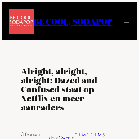
Ga
naar
BE COOL, SODAPOP
de
inhoud
Alright, alright,
alright: Dazed and
Confused staat op
Netflix en meer
aanraders
3 februari
FILMS FILMS
door
Gwen
in