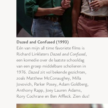
Dazed and Confused (1993)
Eén van mijn all time favoriete films is
Richard Linklaters
Dazed and Confused
,
een komedie over de laatste schooldag
van een groep middelbare scholieren in
1976.
Dazed
zit vol bekende gezichten,
zoals Matthew McConaughey, Milla
Jovovich, Parker Posey, Adam Goldberg,
Anthony Rapp, Joey Lauren Adams,
Rory Cochrane en Ben Affleck. Zien dus!