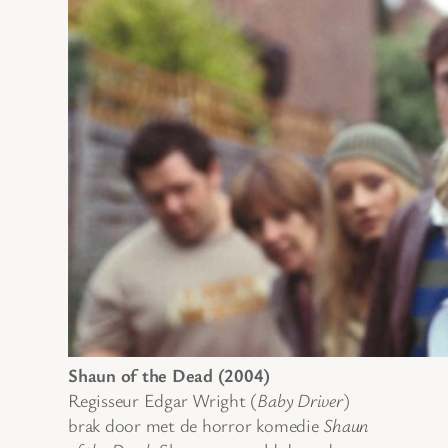
Shaun of the Dead (2004)
Regisseur Edgar Wright (
Baby Driver
)
brak door met de horror komedie
Shaun