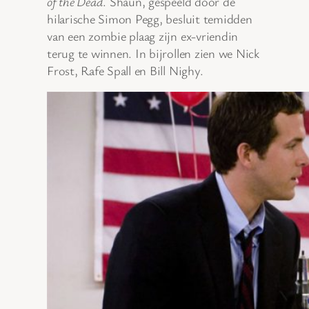
of the Dead
. Shaun, gespeeld door de
hilarische Simon Pegg, besluit temidden
van een zombie plaag zijn ex-vriendin
terug te winnen. In bijrollen zien we Nick
Frost, Rafe Spall en Bill Nighy.