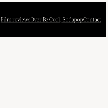
Film reviews
Over Be Cool, Sodapop
Contact