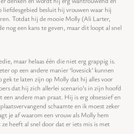
lder denken en wordt hij erg wantrouwend en
p liefdesgebied besluit hij vrouwen waar hij
ren. Totdat hij de mooie Molly (Ali Larter,
de nog een kans te geven, maar dit loopt al snel
ie, maar helaas één die niet erg grappig is.
ter op een andere manier ‘lovesick’ kunnen
ek te laten zijn op Molly dat hij alles voor
oers dat hij zich allerlei scenario’s in zijn hoofd
t een andere man praat. Hij is erg obsessief en
van plaatsvervangend schaamte en ik moest zeker
raagt je af waarom een vrouw als Molly hem
ze heeft al snel door dat er iets mis is met