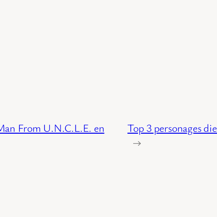
 Man From U.N.C.L.E. en
Top 3 personages die 
→