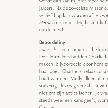
wordt dan kan hij niet meer he
jaloers. Na de zoveelste misser o
verliefd op kan worden af te zwe
Heroes
) ontmoet. Hij besluit lief
uit de hand.
Beoordeling
Lovesick
is een romantische komed
De filmmakers hadden Charlie be
maken, bijvoorbeeld door hem zo g
haar doet. Charlie is helaas zo jal
haalt wanneer Molly alleen al me
stalkerig. Ik kreeg vooral last 
niet om zijn acties lachen. Je v
steeds weer een kans geeft, want 
Charlie.