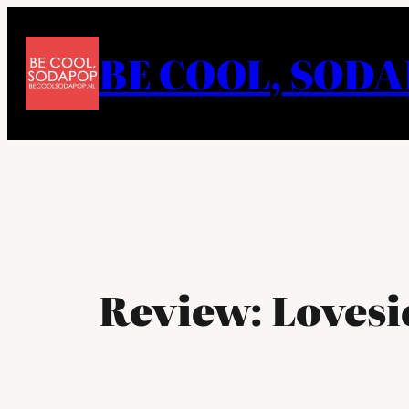
Ga
naar
BE COOL, SOD
de
inhoud
Review: Lovesi