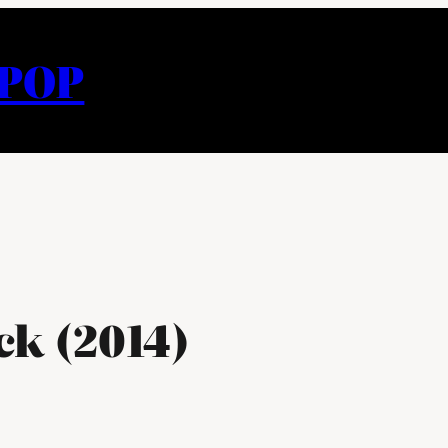
APOP
ck (2014)