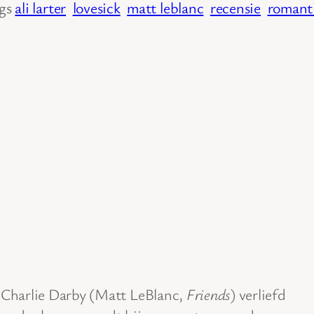
gs
ali larter
lovesick
matt leblanc
recensie
romant
Charlie Darby (Matt LeBlanc,
Friends
) verliefd