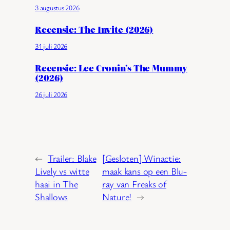
3 augustus 2026
Recensie: The Invite (2026)
31 juli 2026
Recensie: Lee Cronin’s The Mummy
(2026)
26 juli 2026
←
Trailer: Blake
[Gesloten] Winactie:
Lively vs witte
maak kans op een Blu-
haai in The
ray van Freaks of
Shallows
Nature!
→