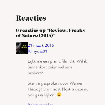
Reacties
6 reacties op “Review: Freaks
of Nature (2015)”
21 maart 2016
Riinyosa81
Lijkt me een prima film dit. Wil ik
binnenkort zeker wel eens
proberen.
Stem ingesproken door Werner
Herzog? Dan moet Nostra deze nu
ook gaan kijken!
Beantwoorden