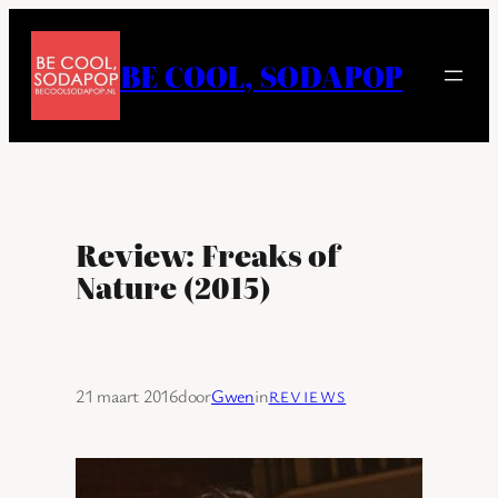
Ga
naar
BE COOL, SODAPOP
de
inhoud
Review: Freaks of
Nature (2015)
21 maart 2016
door
Gwen
in
REVIEWS