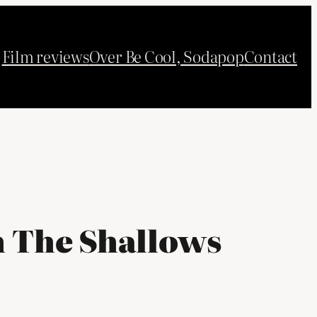
Film reviews
Over Be Cool, Sodapop
Contact
in The Shallows