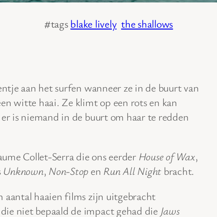
#tags
blake lively
the shallows
eentje aan het surfen wanneer ze in de buurt van
en witte haai. Ze klimt op een rots en kan
 er is niemand in de buurt om haar te redden
 Jaume Collet-Serra die ons eerder
House of Wax
,
s
Unknown
,
Non-Stop
en
Run All Night
bracht.
 aantal haaien films zijn uitgebracht
 die niet bepaald de impact gehad die
Jaws