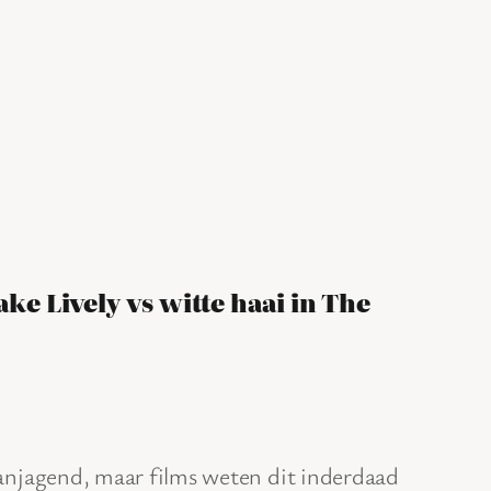
ake Lively vs witte haai in The
aanjagend, maar films weten dit inderdaad