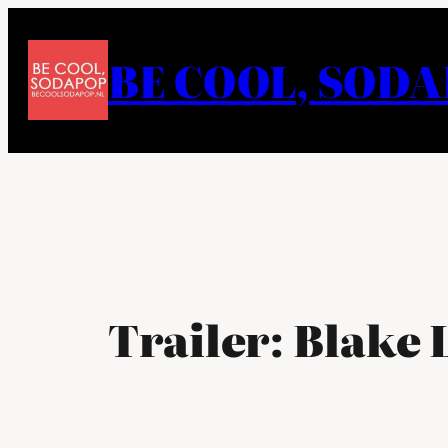
Ga
naar
BE COOL, SOD
de
inhoud
Trailer: Blake 