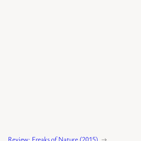
Review: Freaks of Nature (2015)
→