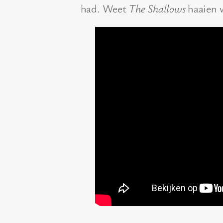
had. Weet
The Shallows
haaien 