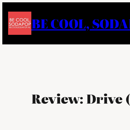
Ga
naar
BE COOL, SOD
de
inhoud
Review: Drive (