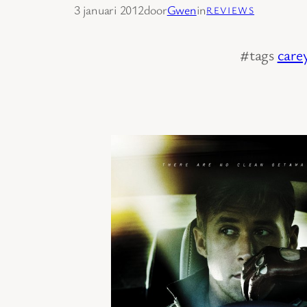
3 januari 2012
door
Gwen
in
REVIEWS
#tags
care