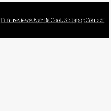
Film reviews
Over Be Cool, Sodapop
Contact