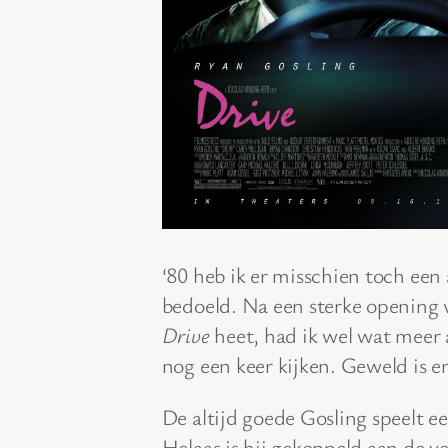
‘80 heb ik er misschien toch een
bedoeld. Na een sterke opening v
Drive
heet, had ik wel wat meer
nog een keer kijken. Geweld is er
De altijd goede Gosling speelt een
Helaas is hij gekoppeld aan de v