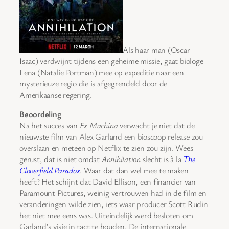
Als haar man (Oscar
Isaac) verdwijnt tijdens een geheime missie, gaat biologe
Lena (Natalie Portman) mee op expeditie naar een
mysterieuze regio die is afgegrendeld door de
Amerikaanse regering.
Beoordeling
Na het succes van
Ex Machina
verwacht je niet dat de
nieuwste film van Alex Garland een bioscoop release zou
overslaan en meteen op Netflix te zien zou zijn. Wees
gerust, dat is niet omdat
Annihilation
slecht is à la
The
Cloverfield Paradox
. Waar dat dan wel mee te maken
heeft? Het schijnt dat David Ellison, een financier van
Paramount Pictures, weinig vertrouwen had in de film en
veranderingen wilde zien, iets waar producer Scott Rudin
het niet mee eens was. Uiteindelijk werd besloten om
Garland’s visie in tact te houden. De internationale