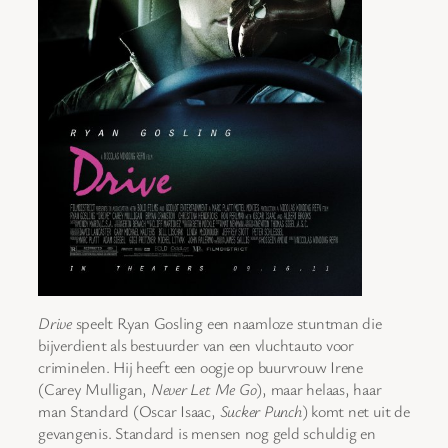
Drive
speelt Ryan Gosling een naamloze stuntman die
bijverdient als bestuurder van een vluchtauto voor
criminelen. Hij heeft een oogje op buurvrouw Irene
(Carey Mulligan,
Never Let Me Go
), maar helaas, haar
man Standard (Oscar Isaac,
Sucker Punch
) komt net uit de
gevangenis. Standard is mensen nog geld schuldig en