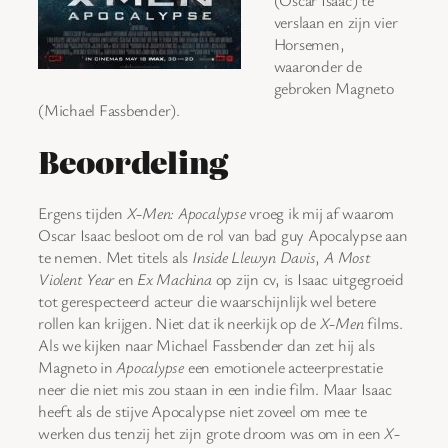
verslaan en zijn vier
Horsemen,
waaronder de
gebroken Magneto
(Michael Fassbender).
Beoordeling
Ergens tijden
X-Men: Apocalypse
vroeg ik mij af waarom
Oscar Isaac besloot om de rol van bad guy Apocalypse aan
te nemen. Met titels als
Inside Llewyn Davis
,
A Most
Violent Year
en
Ex Machina
op zijn cv, is Isaac uitgegroeid
tot gerespecteerd acteur die waarschijnlijk wel betere
rollen kan krijgen. Niet dat ik neerkijk op de
X-Men
films.
Als we kijken naar Michael Fassbender dan zet hij als
Magneto in
Apocalypse
een emotionele acteerprestatie
neer die niet mis zou staan in een indie film. Maar Isaac
heeft als de stijve Apocalypse niet zoveel om mee te
werken dus tenzij het zijn grote droom was om in een
X-