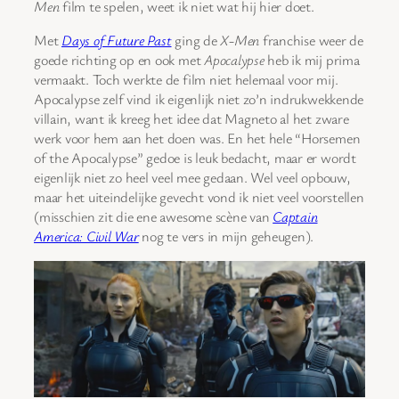
Men
film te spelen, weet ik niet wat hij hier doet.
Met
Days of Future Past
ging de
X-Men
franchise weer de
goede richting op en ook met
Apocalypse
heb ik mij prima
vermaakt. Toch werkte de film niet helemaal voor mij.
Apocalypse zelf vind ik eigenlijk niet zo’n indrukwekkende
villain, want ik kreeg het idee dat Magneto al het zware
werk voor hem aan het doen was. En het hele “Horsemen
of the Apocalypse” gedoe is leuk bedacht, maar er wordt
eigenlijk niet zo heel veel mee gedaan. Wel veel opbouw,
maar het uiteindelijke gevecht vond ik niet veel voorstellen
(misschien zit die ene awesome scène van
Captain
America: Civil War
nog te vers in mijn geheugen).