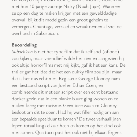
met hun 10-jarige zoontje Nicky (Noah Jupe). Wanneer
ze op een dag te maken krijgen met een gewelddadige
overval, blijkt dit modelgezin een groot geheim te
verbergen. Chantage, verraad en wraak nemen al snel de
overhand in Suburbicon.
Beoordeling
Suburbicon
is niet het type film dat ik zelf snel (of ooit)
zou kijken, maar vriendlief wilde het zien en aangezien hij
ook altijd horrorfilms met mij kijkt, gaf ik het een kans. De
trailer gaf het idee dat het een quirky film zou zijn, maar
dat is het dus echt niet. Regisseur George Clooney nam
een bestaand script van Joel en Ethan Coen, en
combineerde dit met een script over een echt bestaand
donker gezin dat in een blanke buurt ging wonen en te
maken kreeg met racisme. Geen idee waarom Clooney
besloot om dit te doen. Had hij wat filler nodig om aan
een bepaalde speelduur te komen? De twee verhaallijnen
lopen totaal langs elkaar heen en komen op het eind ook
niet samen. Qua toon past het ook niet bij elkaar. Ergens