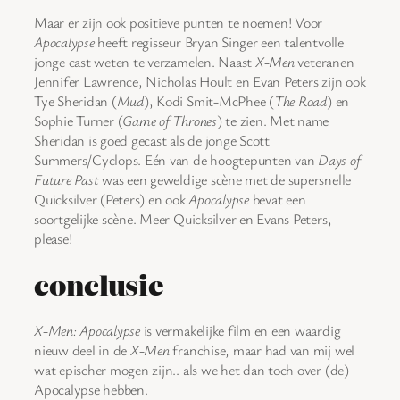
Maar er zijn ook positieve punten te noemen! Voor
Apocalypse
heeft regisseur Bryan Singer een talentvolle
jonge cast weten te verzamelen. Naast
X-Men
veteranen
Jennifer Lawrence, Nicholas Hoult en Evan Peters zijn ook
Tye Sheridan (
Mud
), Kodi Smit-McPhee (
The Road
) en
Sophie Turner (
Game of Thrones
) te zien. Met name
Sheridan is goed gecast als de jonge Scott
Summers/Cyclops. Eén van de hoogtepunten van
Days of
Future Past
was een geweldige scène met de supersnelle
Quicksilver (Peters) en ook
Apocalypse
bevat een
soortgelijke scène. Meer Quicksilver en Evans Peters,
please!
conclusie
X-Men: Apocalypse
is vermakelijke film en een waardig
nieuw deel in de
X-Men
franchise, maar had van mij wel
wat epischer mogen zijn.. als we het dan toch over (de)
Apocalypse hebben.