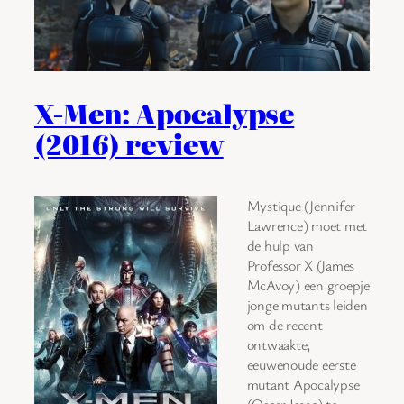
X-Men: Apocalypse
(2016) review
Mystique (Jennifer
Lawrence) moet met
de hulp van
Professor X (James
McAvoy) een groepje
jonge mutants leiden
om de recent
ontwaakte,
eeuwenoude eerste
mutant Apocalypse
(Oscar Isaac) te