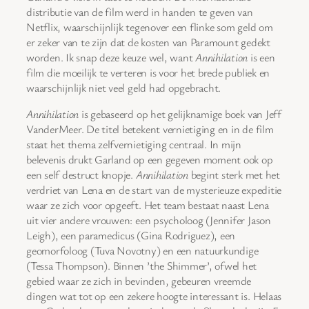
distributie van de film werd in handen te geven van
Netflix, waarschijnlijk tegenover een flinke som geld om
er zeker van te zijn dat de kosten van Paramount gedekt
worden. Ik snap deze keuze wel, want
Annihilation
is een
film die moeilijk te verteren is voor het brede publiek en
waarschijnlijk niet veel geld had opgebracht.
Annihilation
is gebaseerd op het gelijknamige boek van Jeff
VanderMeer. De titel betekent vernietiging en in de film
staat het thema zelfvernietiging centraal. In mijn
belevenis drukt Garland op een gegeven moment ook op
een self destruct knopje.
Annihilation
begint sterk met het
verdriet van Lena en de start van de mysterieuze expeditie
waar ze zich voor opgeeft. Het team bestaat naast Lena
uit vier andere vrouwen: een psycholoog (Jennifer Jason
Leigh), een paramedicus (Gina Rodriguez), een
geomorfoloog (Tuva Novotny) en een natuurkundige
(Tessa Thompson). Binnen ’the Shimmer’, ofwel het
gebied waar ze zich in bevinden, gebeuren vreemde
dingen wat tot op een zekere hoogte interessant is. Helaas