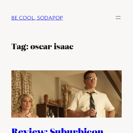
Ga
naar
BE COOL, SODAPOP
de
inhoud
Tag:
oscar isaac
Review: Suburbicon