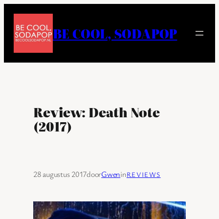
Ga
naar
BE COOL, SODAPOP
de
inhoud
Review: Death Note
(2017)
28 augustus 2017
door
Gwen
in
REVIEWS