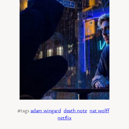
#tags
adam wingard
death note
nat wolff
netflix