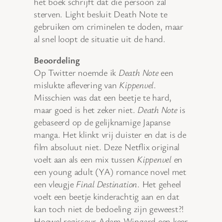
het boek schrijft dat die persoon zal
sterven. Light besluit Death Note te
gebruiken om criminelen te doden, maar
al snel loopt de situatie uit de hand.
Beoordeling
Op Twitter noemde ik
Death Note
een
mislukte aflevering van
Kippenvel
.
Misschien was dat een beetje te hard,
maar goed is het zeker niet.
Death Note
is
gebaseerd op de gelijknamige Japanse
manga. Het klinkt vrij duister en dat is de
film absoluut niet. Deze Netflix original
voelt aan als een mix tussen
Kippenvel
en
een young adult (YA) romance novel met
een vleugje
Final Destination
. Het geheel
voelt een beetje kinderachtig aan en dat
kan toch niet de bedoeling zijn geweest?!
Hoewel regisseur Adam Wingard een keer