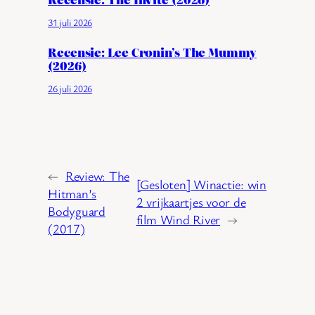
31 juli 2026
Recensie: Lee Cronin’s The Mummy
(2026)
26 juli 2026
←
Review: The
[Gesloten] Winactie: win
Hitman’s
2 vrijkaartjes voor de
Bodyguard
film Wind River
→
(2017)