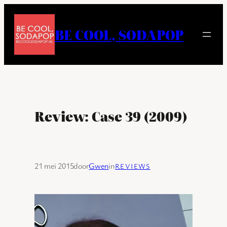
Ga
naar
BE COOL, SODAPOP
de
inhoud
Review: Case 39 (2009)
21 mei 2015
door
Gwen
in
REVIEWS