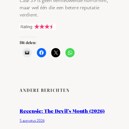
Case 39
is geen vernieuwende horrorfilm,
maar wel één die een betere reputatie
verdient.
Dit delen:
ANDERE BERICHTEN
Recensie: The Devil’s Mouth (2026)
5 augustus 2026