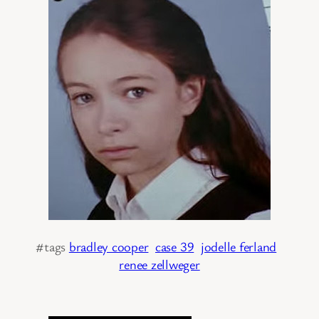
#tags
bradley cooper
case 39
jodelle ferland
renee zellweger