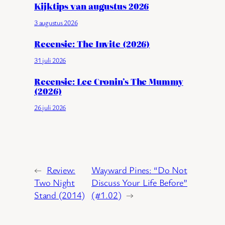
Kijktips van augustus 2026
3 augustus 2026
Recensie: The Invite (2026)
31 juli 2026
Recensie: Lee Cronin’s The Mummy
(2026)
26 juli 2026
←
Review:
Wayward Pines: “Do Not
Two Night
Discuss Your Life Before”
Stand (2014)
(#1.02)
→