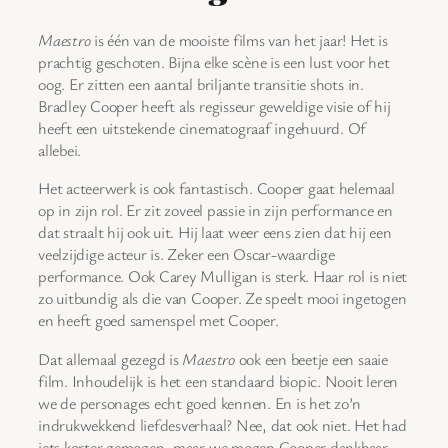
Maestro
is één van de mooiste films van het jaar! Het is
prachtig geschoten. Bijna elke scène is een lust voor het
oog. Er zitten een aantal briljante transitie shots in.
Bradley Cooper heeft als regisseur geweldige visie of hij
heeft een uitstekende cinematograaf ingehuurd. Of
allebei.
Het acteerwerk is ook fantastisch. Cooper gaat helemaal
op in zijn rol. Er zit zoveel passie in zijn performance en
dat straalt hij ook uit. Hij laat weer eens zien dat hij een
veelzijdige acteur is. Zeker een Oscar-waardige
performance. Ook Carey Mulligan is sterk. Haar rol is niet
zo uitbundig als die van Cooper. Ze speelt mooi ingetogen
en heeft goed samenspel met Cooper.
Dat allemaal gezegd is
Maestro
ook een beetje een saaie
film. Inhoudelijk is het een standaard biopic. Nooit leren
we de personages echt goed kennen. En is het zo’n
indrukwekkend liefdesverhaal? Nee, dat ook niet. Het had
iets korter gemogen, maar we mogen Cooper dankbaar