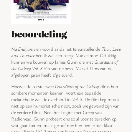
beoordeling
Na
Endgame
en vooral sinds het teleurstellende
Thor: Love
and Thunder
ben ik wel een beetje Marvel moe. Gelukkig
kunnen we bouwen op James Gunn die met
Guardians of
the Galaxy Vol. 3
één van de beste Marvel films van de
afgelopen jaren heeft afgeleverd.
Hoewel de eerste twee
Guardians of the Galaxy
films hun
sombere momenten kennen, voert een bepaalde
melancholie wel de overhand in
Vol. 3
. De film begint ook
niet op een humoristische noot, zoals we gewend zijn van
de eerdere films. Nee, het begint met Creep van
Radiohead. Gunn probeert ons zo al voor te bereiden op
wat gaat komen, maar geloof me: hier ben je niet klaar
voor. Hier in
Vol. 3
staat het leven van Rocket centraal.