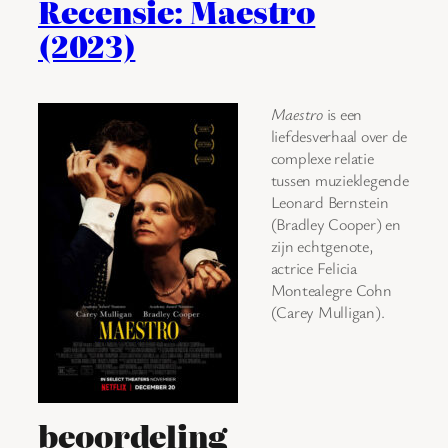
Recensie: Maestro
(2023)
Maestro
is een
liefdesverhaal over de
complexe relatie
tussen muzieklegende
Leonard Bernstein
(Bradley Cooper) en
zijn echtgenote,
actrice Felicia
Montealegre Cohn
(Carey Mulligan).
beoordeling