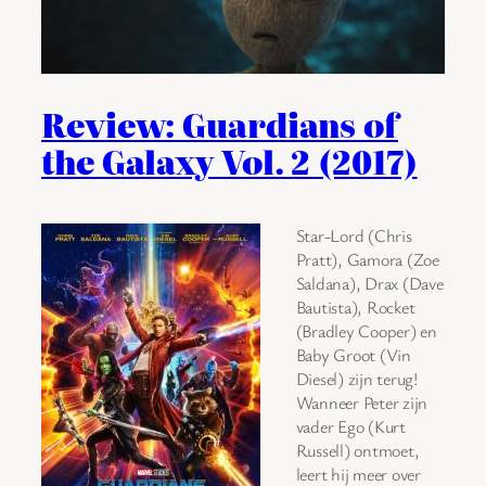
Review: Guardians of
the Galaxy Vol. 2 (2017)
Star-Lord (Chris
Pratt), Gamora (Zoe
Saldana), Drax (Dave
Bautista), Rocket
(Bradley Cooper) en
Baby Groot (Vin
Diesel) zijn terug!
Wanneer Peter zijn
vader Ego (Kurt
Russell) ontmoet,
leert hij meer over