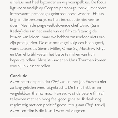
is helaas niet heel bijzonder en vrij voorspelbaar. De focus
ligt voornamelijk op Coopers personage, terwijl meerdere
interessante personages geïntroduceerd worden. Helaas
krijgen die personages na hun introductie niet veel te
doen. Neem de jonge veelbelovende chef David (Sam
Keeley) die aan het einde van de film zelfstandig de
keuken kan leiden, maar we hebben tussendoor niets van
zijn groei gezien. De cast maakt gelukkig een hoop goed,
want acteurs als Sienna Miller, Omar Sy, Matthew Rhys
en Daniel Brühl weten het beste te maken van hun
beperkte rollen. Alicia Vikander en Uma Thurman komen
voorbij in kleinere rollen.
Conclusie
Burnt
heeft de pech dat
Chef
van en met Jon Favreau niet
zo lang geleden werd uitgebracht. De films hebben een
vergelijkbaar thema, maar Favreau wist de betere film af
te leveren met een hoog feel good gehalte. Ik denk nog
regelmatig met een positief gevoel terug aan
Chef
, terwijl
Burnt
een film is die ik snel weer zal vergeten.