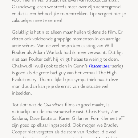
Gaandeweg leren we steeds meer over zijn achtergrond
en dat is een behoorlijke tranentrekker. Tip: vergeet niet je
zakdoekjes mee te nemen!
Gelukkig is het niet alleen maar huilen tijdens de film. Er
zitten ook voldoende grappige momenten in en aardige
actie scènes. Van de veel besproken casting van Will
Poulter als Adam Warlock had ik meer verwacht. Dat ligt
niet aan Poulter zelf: hij krijgt helaas te weinig te doen.
Chukwudi Iwuji (ook te zien in Gunn’s
Peacemaker
serie)
is goed als de grote bad guy van het verhaal The High
Evolutionary. Thanos lijkt bijna sympathiek naast deze
man dus dan kan je je de ernst van de situatie wel
inbeelden.
Tot slot: wat de
Guardians
films zo goed maakt, is
natuurlijk ook de charismatische cast. Chris Pratt, Zoe
Saldana, Dave Bautista, Karen Gillan en Pom Klementieff
zijn goed op elkaar ingespeeld. Ook mogen we Bradley
Cooper niet vergeten als de stem van Rocket, die veel