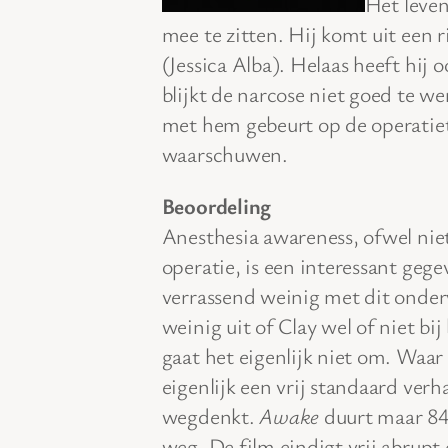
Het leven
mee te zitten. Hij komt uit een r
(Jessica Alba). Helaas heeft hij
blijkt de narcose niet goed te we
met hem gebeurt op de operatietaf
waarschuwen.
Beoordeling
Anesthesia awareness, ofwel niet
operatie, is een interessant geg
verrassend weinig met dit onder
weinig uit of Clay wel of niet bi
gaat het eigenlijk niet om. Waar 
eigenlijk een vrij standaard verha
wegdenkt.
Awake
duurt maar 84
weg. De film eindigt vrij abrupt