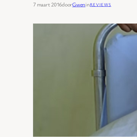
7 maart 2016
door
Gwen
in
REVIEWS