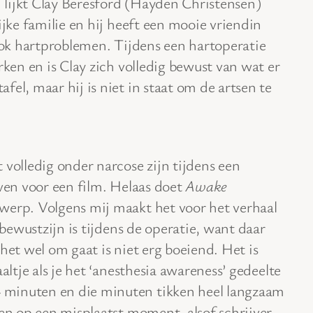
 lijkt Clay Beresford (Hayden Christensen)
ijke familie en hij heeft een mooie vriendin
 ook hartproblemen. Tijdens een hartoperatie
rken en is Clay zich volledig bewust van wat er
el, maar hij is niet in staat om de artsen te
 volledig onder narcose zijn tijdens een
even voor een film. Helaas doet
Awake
werp. Volgens mij maakt het voor het verhaal
j bewustzijn is tijdens de operatie, want daar
het wel om gaat is niet erg boeiend. Het is
altje als je het ‘anesthesia awareness’ gedeelte
 minuten en die minuten tikken heel langzaam
 en op een misplaatst moment, alsof schrijver