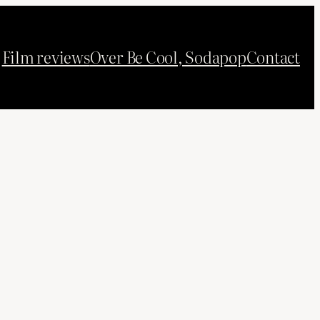
Film reviews
Over Be Cool, Sodapop
Contact