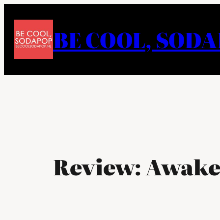
Ga
naar
BE COOL, SOD
de
inhoud
Review: Awake