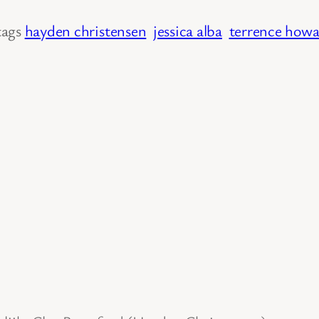
tags
hayden christensen
jessica alba
terrence how