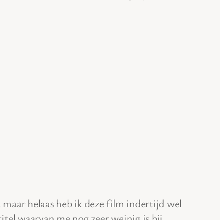
 maar helaas heb ik deze film indertijd wel
itel waarvan me nog zeer weinig is bij