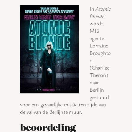
In
Atomic
Blonde
wordt
MI6
agente
Lorraine
Broughto
n
(Charlize
Theron)
naar
Berlijn
gestuurd
voor een gevaarlijke missie ten tijde van
de val van de Berlijnse muur.
beoordeling