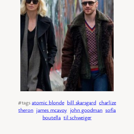
#tags
atomic blonde
bill skarsgard
charlize
theron
james mcavoy
john goodman
sofia
boutella
til schweiger