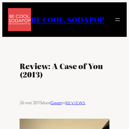
Ga
naar
BE COOL, SODAPOP
de
inhoud
Review: A Case of You
(2013)
26 mei 2015
door
Gwen
in
REVIEWS