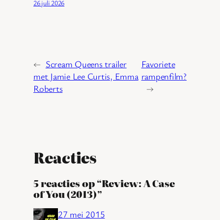
26 juli 2026
←
Scream Queens trailer
Favoriete
met Jamie Lee Curtis, Emma
rampenfilm?
Roberts
→
Reacties
5 reacties op “Review: A Case
of You (2013)”
27 mei 2015