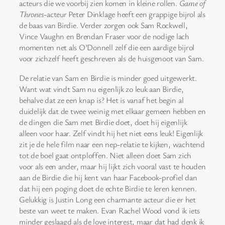
acteurs die we voorbij zien komen in kleine rollen.
Game of
Thrones
-acteur Peter Dinklage heeft een grappige bijrol als
de baas van Birdie. Verder zorgen ook Sam Rockwell,
Vince Vaughn en Brendan Fraser voor de nodige lach
momenten net als O’Donnell zelf die een aardige bijrol
voor zichzelf heeft geschreven als de huisgenoot van Sam.
De relatie van Sam en Birdie is minder goed uitgewerkt.
Want wat vindt Sam nu eigenlijk zo leuk aan Birdie,
behalve dat ze een knap is? Het is vanaf het begin al
duidelijk dat de twee weinig met elkaar gemeen hebben en
de dingen die Sam met Birdie doet, doet hij eigenlijk
alleen voor haar. Zelf vindt hij het niet eens leuk! Eigenlijk
zit je de hele film naar een nep-relatie te kijken, wachtend
tot de boel gaat ontploffen. Niet alleen doet Sam zich
voor als een ander, maar hij lijkt zich vooral vast te houden
aan de Birdie die hij kent van haar Facebook-profiel dan
dat hij een poging doet de echte Birdie te leren kennen.
Gelukkig is Justin Long een charmante acteur die er het
beste van weet te maken. Evan Rachel Wood vond ik iets
minder geslaagd als de love interest, maar dat had denk ik