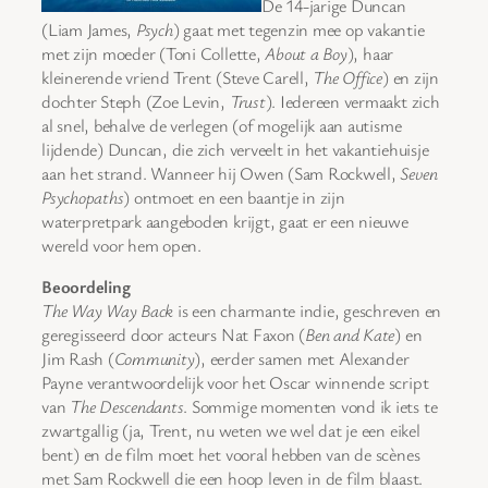
De 14-jarige Duncan
(Liam James,
Psych
) gaat met tegenzin mee op vakantie
met zijn moeder (Toni Collette,
About a Boy
), haar
kleinerende vriend Trent (Steve Carell,
The Office
) en zijn
dochter Steph (Zoe Levin,
Trust
). Iedereen vermaakt zich
al snel, behalve de verlegen (of mogelijk aan autisme
lijdende) Duncan, die zich verveelt in het vakantiehuisje
aan het strand. Wanneer hij Owen (Sam Rockwell,
Seven
Psychopaths
) ontmoet en een baantje in zijn
waterpretpark aangeboden krijgt, gaat er een nieuwe
wereld voor hem open.
Beoordeling
The Way Way Back
is een charmante indie, geschreven en
geregisseerd door acteurs Nat Faxon (
Ben and Kate
) en
Jim Rash (
Community
), eerder samen met Alexander
Payne verantwoordelijk voor het Oscar winnende script
van
The Descendants
. Sommige momenten vond ik iets te
zwartgallig (ja, Trent, nu weten we wel dat je een eikel
bent) en de film moet het vooral hebben van de scènes
met Sam Rockwell die een hoop leven in de film blaast.