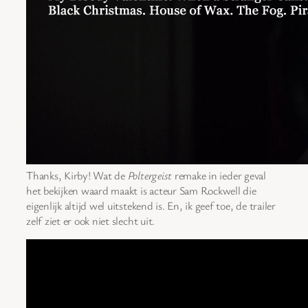
Thanks, Kirby! Wat de
Poltergeist
remake in ieder geval
het bekijken waard maakt is acteur Sam Rockwell die
eigenlijk altijd wel uitstekend is. En, ik geef toe, de trailer
zelf ziet er ook niet slecht uit.