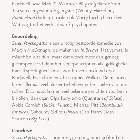
Rockwell,
Iron Man 2
). Wanneer Billy de geliefde Shih
Tzu van een gestoorde gangster (Woody Harrelson,
Zombieland
) kidnapt, raakt ook Marty hierbij betrokken.
Wat volgt is het verhaal van 7 psychopaten.
Beoordeling
Seven Psychopaths
is een prettig gestoorde komedie van
Martin McDonagh, de maker van
In Bruges
. Het verhaal is
misschien wat dun, maar dat wordt meer dan genoeg
gecompenseerd door het scherpe script en alle gekkigheid.
Farrell speelt goed, maar wordt overschaduwd door
Rockwell, Harrelson en Christopher Walken. De mannen
lijken allemaal veel plezier te hebben in het spelen van hun
rollen. Daarnaast komen veel bekende gezichten voorbij in
bijrollen, denk aan Olga Kurylenko (
Quantum of Solace
),
Abbie Cornish (
Sucker Punch
), Michael Pitt (
Boardwalk
Empire
), Gabourey Sidibe (
Precious
) en Harry Dean
Stanton (
Big Love
).
Conclusie
Seven Psychopaths
is origineel, grappig, mooi gefilmd en