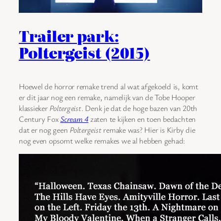
Trailer park:
Poltergeist (2015)
Hoewel de horror remake trend al wat afgekoeld is, komt
er dit jaar nog een remake, namelijk van de Tobe Hooper
klassieker
Poltergeist
. Denk je dat de hoge bazen van 20th
Century Fox
Scream 4
zaten te kijken en toen bedachten
dat er nog geen
Poltergeist
remake was? Hier is Kirby die
nog even opsomt welke remakes we al hebben gehad: