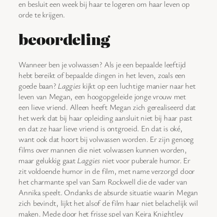
en besluit een week bij haar te logeren om haar leven op
orde te krijgen.
beoordeling
Wanneer ben je volwassen? Als je een bepaalde leeftijd
hebt bereikt of bepaalde dingen in het leven, zoals een
goede baan?
Laggies
kijkt op een luchtige manier naar het
leven van Megan, een hoogopgeleide jonge vrouw met
een lieve vriend. Alleen heeft Megan zich gerealiseerd dat
het werk dat bij haar opleiding aansluit niet bij haar past
en dat ze haar lieve vriend is ontgroeid. En dat is oké,
want ook dat hoort bij volwassen worden. Er zijn genoeg
films over mannen die niet volwassen kunnen worden,
maar gelukkig gaat
Laggies
niet voor puberale humor. Er
zit voldoende humor in de film, met name verzorgd door
het charmante spel van Sam Rockwell die de vader van
Annika speelt. Ondanks de absurde situatie waarin Megan
zich bevindt, lijkt het alsof de film haar niet belachelijk wil
maken. Mede door het frisse spel van Keira Knightley