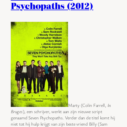
Psychopaths (2012)
Marty (Colin Farrell,
In
Bruges
), een schrijver, werkt aan zijn nieuwe script
genaamd Seven Psychopaths. Verder dan de titel komt hij
niet tot hij hulp krijgt van zijn beste vriend Billy (Sam