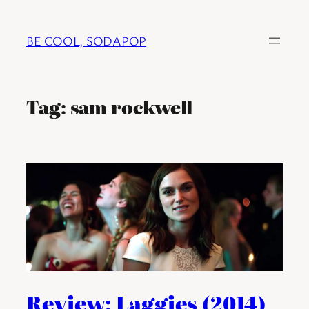
Ga
naar
BE COOL, SODAPOP
de
inhoud
Tag:
sam rockwell
Review: Laggies (2014)