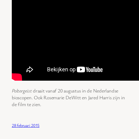
Poltergeist
draait vanaf 20 augustus in de Nederlandse
bioscopen. Ook Rosemarie DeWitt en Jared Harris zijn in
de film te zien.
28 februari 2015