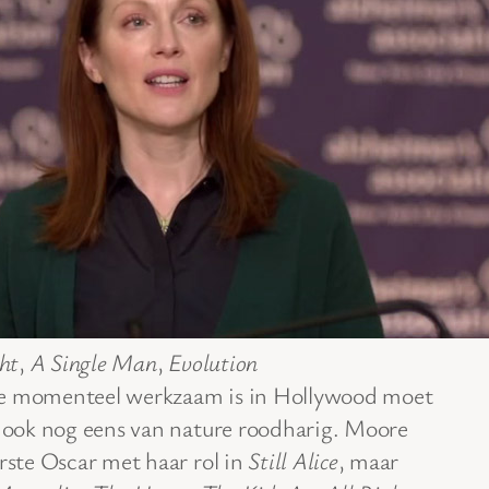
ht
,
A Single Man
,
Evolution
ie momenteel werkzaam is in Hollywood moet
s ook nog eens van nature roodharig. Moore
erste Oscar met haar rol in
Still Alice
, maar