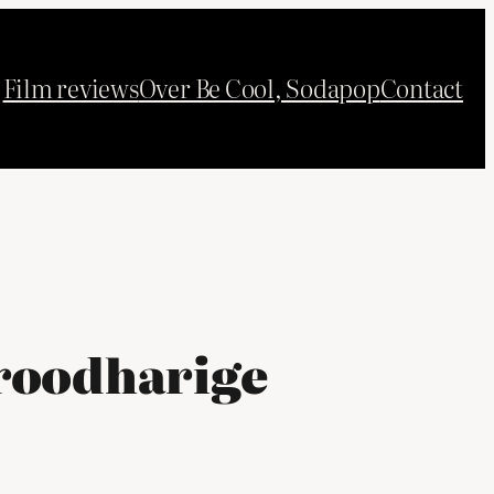
Film reviews
Over Be Cool, Sodapop
Contact
 roodharige