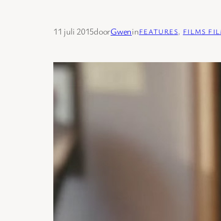
11 juli 2015
door
Gwen
in
FEATURES
, 
FILMS FI