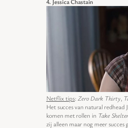
4. Jessica Chastain
Netflix tips
:
Zero Dark Thirty
,
T
Het succes van natural redhead Je
komen met rollen in
Take Shelte
zij alleen maar nog meer succes 