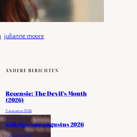
n
julianne moore
ANDERE BERICHTEN
Recensie: The Devil’s Mouth
(2026)
5 augustus 2026
Kijktips van augustus 2026
3 augustus 2026