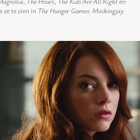
Magnolia
,
The Hours
,
The Kids Are All Right
en
s ze te zien in
The Hunger Games: Mockingjay