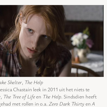
ake Shelter
,
The Help
ssica Chastain leek in 2011 uit het niets te
r
,
The Tree of Life
en
The Help
. Sindsdien heeft
gehad met rollen in o.a.
Zero Dark Thirty
en
A