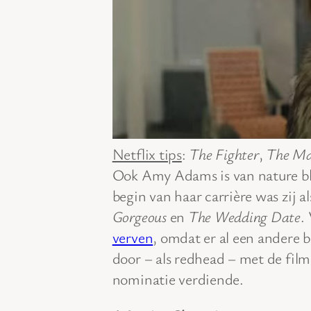
Netflix tips
:
The Fighter
,
The Ma
Ook Amy Adams is van nature blo
begin van haar carrière was zij al
Gorgeous
en
The Wedding Date
.
verven
, omdat er al een andere b
door – als redhead – met de fil
nominatie verdiende.