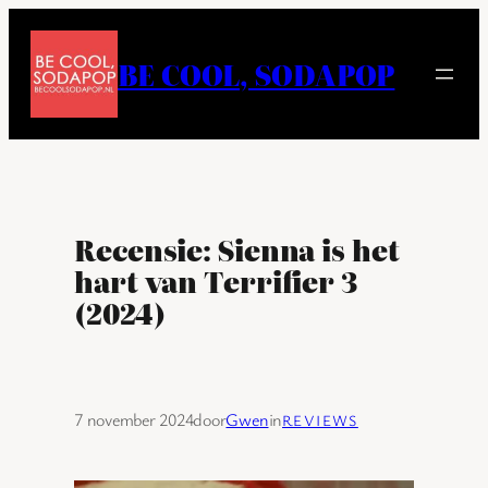
Ga
naar
BE COOL, SODAPOP
de
inhoud
Recensie: Sienna is het
hart van Terrifier 3
(2024)
7 november 2024
door
Gwen
in
REVIEWS