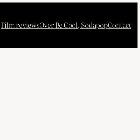
Film reviews
Over Be Cool, Sodapop
Contact