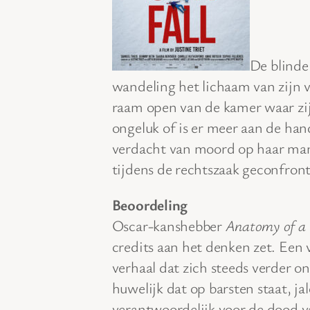
De blinde
wandeling het lichaam van zijn v
raam open van de kamer waar zij
ongeluk of is er meer aan de han
verdacht van moord op haar man.
tijdens de rechtszaak geconfron
Beoordeling
Oscar-kanshebber
Anatomy of a 
credits aan het denken zet. Een v
verhaal dat zich steeds verder o
huwelijk dat op barsten staat, j
verantwoordelijk voor de dood 