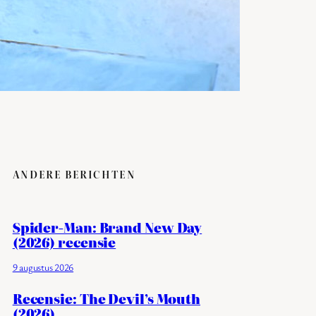
ANDERE BERICHTEN
Spider-Man: Brand New Day
(2026) recensie
9 augustus 2026
Recensie: The Devil’s Mouth
(2026)