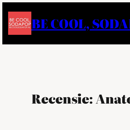
Ga
naar
BE COOL, SOD
de
inhoud
Recensie: Anato