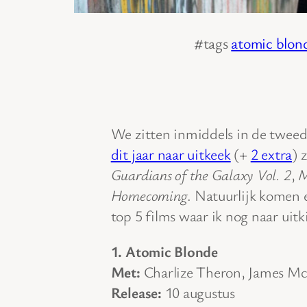
#tags
atomic blon
We zitten inmiddels in de tweede
dit jaar naar uitkeek
(+
2 extra
) 
Guardians of the Galaxy Vol. 2
,
M
Homecoming
. Natuurlijk komen e
top 5 films waar ik nog naar uitki
1. Atomic Blonde
Met:
Charlize Theron, James McA
Release:
10 augustus