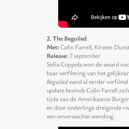
2. The Beguiled
Met:
Colin Farrell, Kirsten Dun
Release:
7 september
Sofia Coppola won de award voor
haar verfilming van het gelijkn
Beguiled
werd al eerder verfilmd
update bevindt Colin Farrell zic
tijde van de Amerikaanse Burgero
en door onderlinge dreigende ri
een onverwachte wending.