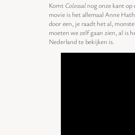
Komt
Colossal
nog onze kant op d
movie is het allemaal Anne Hath
door een, je raadt het al, monst
moeten we zelf gaan zien, al is h
Nederland te bekijken is.