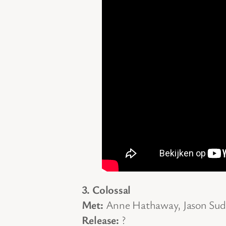
3. Colossal
Met:
Anne Hathaway, Jason Sude
Release:
?