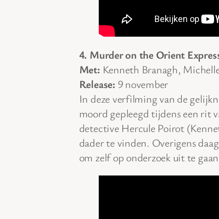
4. Murder on the Orient Expres
Met:
Kenneth Branagh, Michelle 
Release:
9 november
In deze verfilming van de gelijk
moord gepleegd tijdens een rit v
detective Hercule Poirot (Kenne
dader te vinden. Overigens daag
om zelf op onderzoek uit te gaan