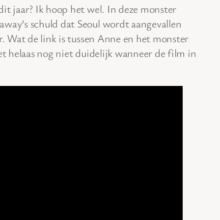
it jaar? Ik hoop het wel. In deze monster
away’s schuld dat Seoul wordt aangevallen
er. Wat de link is tussen Anne en het monster
et helaas nog niet duidelijk wanneer de film in