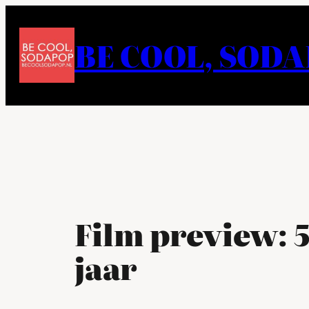
Ga
naar
BE COOL, SOD
de
inhoud
Film preview: 5
jaar