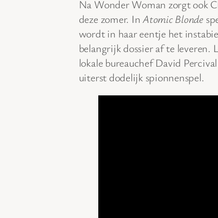
Na Wonder Woman zorgt ook Char
deze zomer. In
Atomic Blonde
spe
wordt in haar eentje het instabie
belangrijk dossier af te leveren
lokale bureauchef David Perciv
uiterst dodelijk spionnenspel.