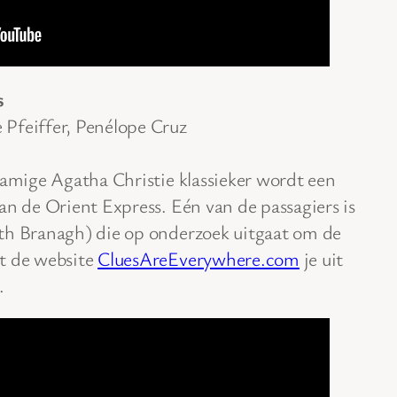
s
Pfeiffer, Penélope Cruz
namige Agatha Christie klassieker wordt een
an de Orient Express. Eén van de passagiers is
th Branagh) die op onderzoek uitgaat om de
t de website
CluesAreEverywhere.com
je uit
.