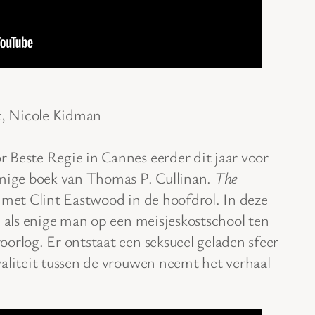
st, Nicole Kidman
 Beste Regie in Cannes eerder dit jaar voor
amige boek van Thomas P. Cullinan.
The
 met Clint Eastwood in de hoofdrol. In deze
h als enige man op een meisjeskostschool ten
orlog. Er ontstaat een seksueel geladen sfeer
valiteit tussen de vrouwen neemt het verhaal