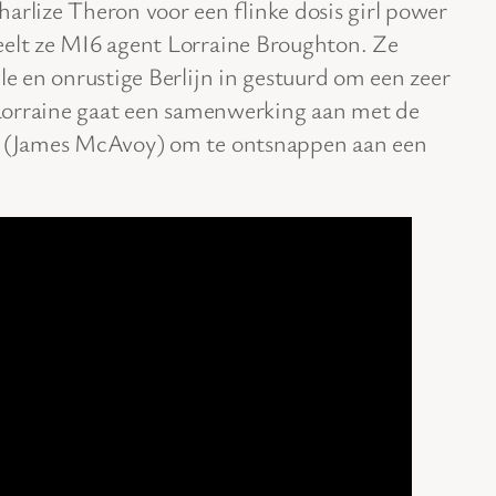
lize Theron voor een flinke dosis girl power
elt ze MI6 agent Lorraine Broughton. Ze
le en onrustige Berlijn in gestuurd om een zeer
. Lorraine gaat een samenwerking aan met de
al (James McAvoy) om te ontsnappen aan een