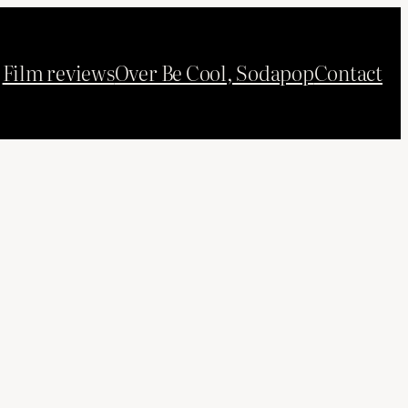
Film reviews
Over Be Cool, Sodapop
Contact