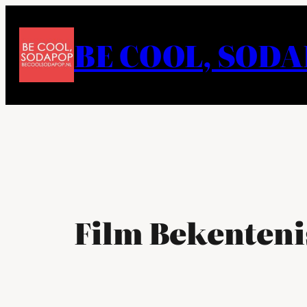
Ga
naar
BE COOL, SOD
de
inhoud
Film Bekenteni