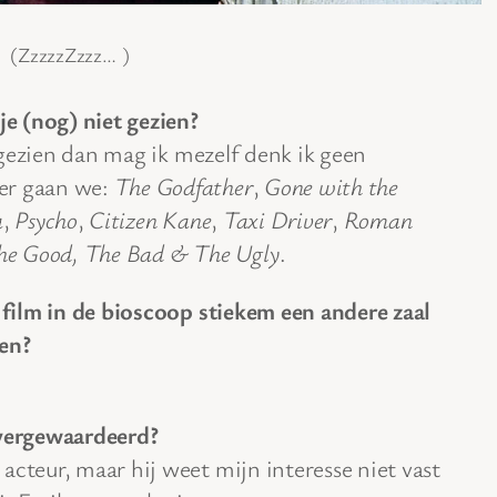
(ZzzzzZzzz… )
je (nog) niet gezien?
en gezien dan mag ik mezelf denk ik geen
er gaan we:
The Godfather
,
Gone with the
a
,
Psycho
,
Citizen Kane
,
Taxi Driver
,
Roman
he Good, The Bad & The Ugly
.
n film in de bioscoop stiekem een andere zaal
en?
overgewaardeerd?
acteur, maar hij weet mijn interesse niet vast