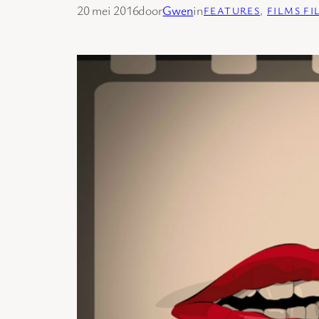
20 mei 2016
door
Gwen
in
FEATURES
, 
FILMS FI