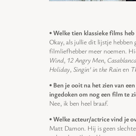
• Welke tien klassieke films heb 
Okay, als jullie dit lijstje hebb
filmliefhebber meer noemen. Hi
Wind
,
12 Angry Men
,
Casablanc
Holiday
,
Singin’ in the Rain
en
T
• Ben je ooit na het zien van ee
ingedoken om nog een film te zi
Nee, ik ben heel braaf.
• Welke acteur/actrice vind je 
Matt Damon. Hij is geen slechte 