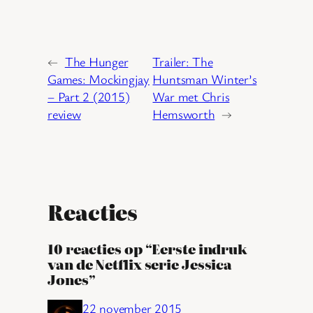
←
The Hunger
Trailer: The
Games: Mockingjay
Huntsman Winter’s
– Part 2 (2015)
War met Chris
review
Hemsworth
→
Reacties
10 reacties op “Eerste indruk
van de Netflix serie Jessica
Jones”
22 november 2015