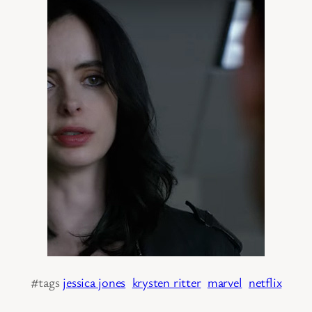
#tags
jessica jones
krysten ritter
marvel
netflix