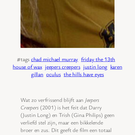
#tags
chad michael murray
friday the 13th
house of wax
jeepers creepers
justin long
karen
gillan
oculus
the hills have eyes
Wat zo verfrissend blijft aan
Jeepers
Creepers
(2001) is het feit dat Darry
(Justin Long) en Trish (Gina Philips) geen
verliefd stel zijn, maar een bikkelende
broer en zus. Dit geeft de film een totaal