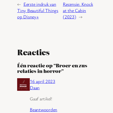
←
Eerste indruk van
Recensie: Knock
Tiny Beautiful Things
at the Cabin
op Disney+
(2023)
→
Reacties
Één reactie op “Broer en zus
relaties in horror”
16 april 2023
Daan
Gaaf artikel!
Beantwoorden