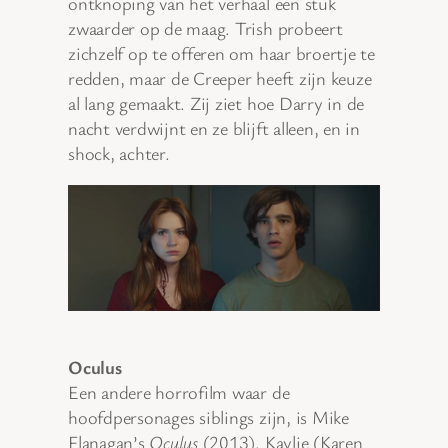
ontknoping van het verhaal een stuk
zwaarder op de maag. Trish probeert
zichzelf op te offeren om haar broertje te
redden, maar de Creeper heeft zijn keuze
al lang gemaakt. Zij ziet hoe Darry in de
nacht verdwijnt en ze blijft alleen, en in
shock, achter.
Oculus
Een andere horrofilm waar de
hoofdpersonages siblings zijn, is Mike
Flanagan’s
Oculus
(2013). Kaylie (Karen