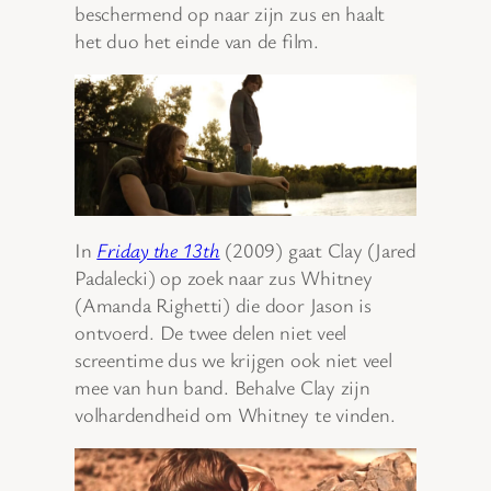
beschermend op naar zijn zus en haalt
het duo het einde van de film.
In
Friday the 13th
(2009) gaat Clay (Jared
Padalecki) op zoek naar zus Whitney
(Amanda Righetti) die door Jason is
ontvoerd. De twee delen niet veel
screentime dus we krijgen ook niet veel
mee van hun band. Behalve Clay zijn
volhardendheid om Whitney te vinden.