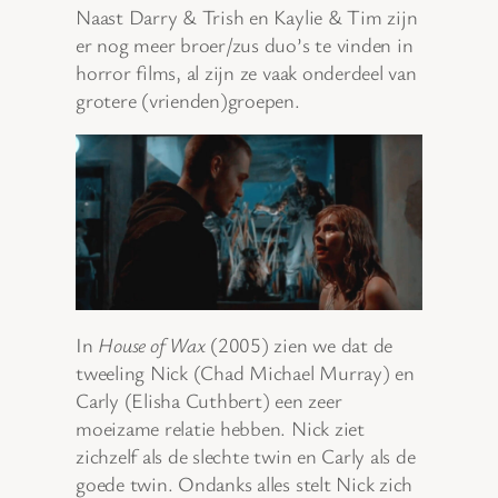
Naast Darry & Trish en Kaylie & Tim zijn
er nog meer broer/zus duo’s te vinden in
horror films, al zijn ze vaak onderdeel van
grotere (vrienden)groepen.
In
House of Wax
(2005) zien we dat de
tweeling Nick (Chad Michael Murray) en
Carly (Elisha Cuthbert) een zeer
moeizame relatie hebben. Nick ziet
zichzelf als de slechte twin en Carly als de
goede twin. Ondanks alles stelt Nick zich