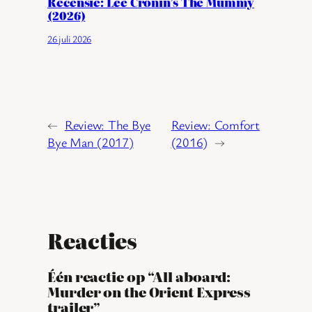
Recensie: Lee Cronin’s The Mummy
(2026)
26 juli 2026
←
Review: The Bye
Review: Comfort
Bye Man (2017)
(2016)
→
Reacties
Één reactie op “All aboard:
Murder on the Orient Express
trailer”