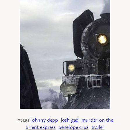
#tags
johnny depp
josh gad
murder on the
orient express
penelope cruz
trailer