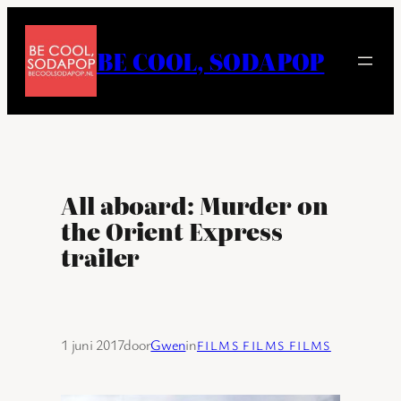
Ga
naar
BE COOL, SODAPOP
de
inhoud
All aboard: Murder on
the Orient Express
trailer
1 juni 2017
door
Gwen
in
FILMS FILMS FILMS