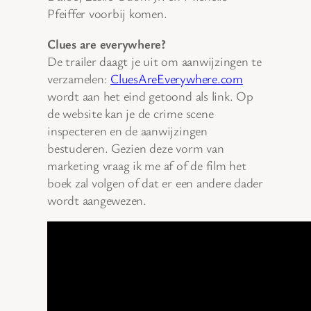
Pfeiffer voorbij komen.
Clues are everywhere?
De trailer daagt je uit om aanwijzingen te
verzamelen:
CluesAreEverywhere.com
wordt aan het eind getoond als link. Op
de website kan je de crime scene
inspecteren en de aanwijzingen
bestuderen. Gezien deze vorm van
marketing vraag ik me af of de film het
boek zal volgen of dat er een andere dader
wordt aangewezen.