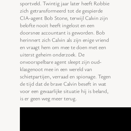
sportveld. Twintig jaar later heeft Robbie
zich getransformeerd tot de gespierde
CIA-agent Bob Stone, terwijl Calvin zijn
belofte nooit heeft ingelost en een
doorsnee accountant is geworden. Bob
herinnert zich Calvin als zijn enige vriend
en vraagt hem om mee te doen met een
uiterst geheim onderzoek. De
onvoorspelbare agent sleept zijn oud-
klasgenoot mee in een wereld van
schietpartijen, verraad en spionage. Tegen
de tijd dat de brave Calvin beseft in wat
voor een gevaarlijke situatie hij is beland,
is er geen weg meer terug.