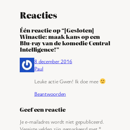
Reacties
Één reactie op “[Gesloten]
Winactie: maak kans op een
Blu-ray van de komedie Central
Intelligence!”
8 december 2016
Paul
Leuke actie Gwen! Ik doe mee
Beantwoorden
Geef een reactie
Je e-mailadres wordt niet gepubliceerd.
Vereiste velden zijn gemarkeerd met
*