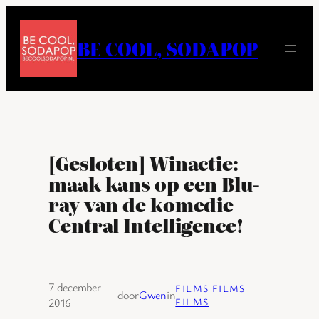
Ga
naar
BE COOL, SODAPOP
de
inhoud
[Gesloten] Winactie:
maak kans op een Blu-
ray van de komedie
Central Intelligence!
7 december
FILMS FILMS
door
Gwen
in
2016
FILMS