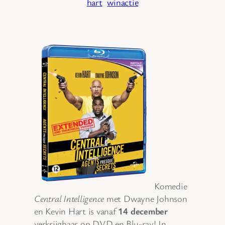
hart
winactie
Komedie
Central Intelligence
met Dwayne Johnson
en Kevin Hart is vanaf
14 december
verkrijgbaar op DVD en Blu-ray! In