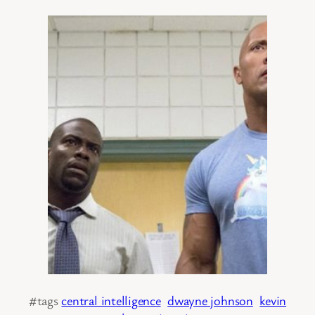
#tags
central intelligence
dwayne johnson
kevin