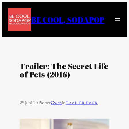
Ga
naar
BE COOL, SODAPOP
de
inhoud
Trailer: The Secret Life
of Pets (2016)
25 juni 2015
door
Gwen
in
TRAILER PARK