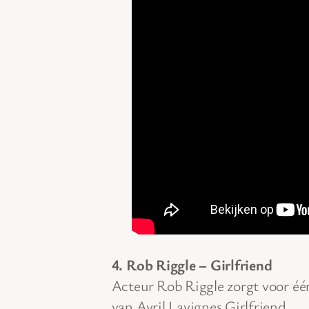
4. Rob Riggle – Girlfriend
Acteur Rob Riggle zorgt voor één
van Avril Lavignes Girlfriend.