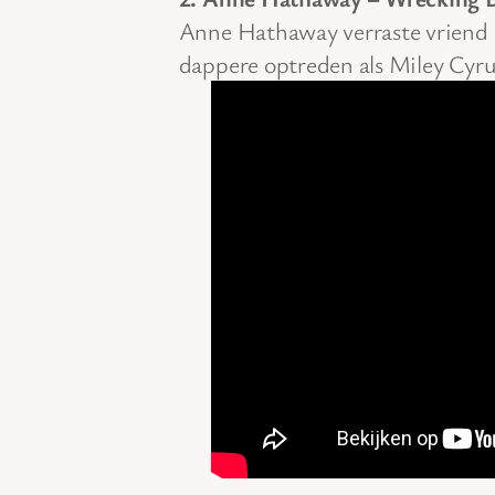
Anne Hathaway verraste vriend 
dappere optreden als Miley Cyrus