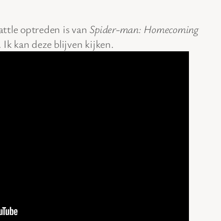
battle optreden is van
Spider-man: Homecoming
Ik kan deze blijven kijken.