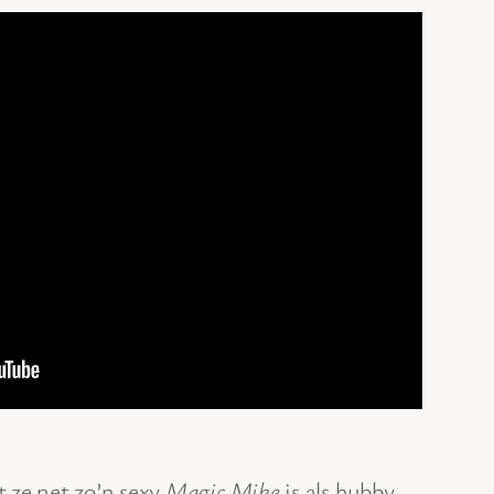
 ze net zo’n sexy
Magic Mike
is als hubby