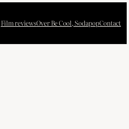
Film reviews
Over Be Cool, Sodapop
Contact