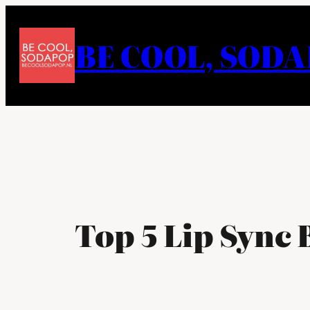
Ga
naar
BE COOL, SOD
de
inhoud
Top 5 Lip Sync