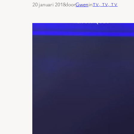
20 januari 2018
door
Gwen
in
TV, TV, TV