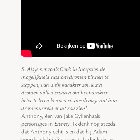
5. Als je net zoals Cobb in Inception de
mogelijkheid had om dromen binnen te
stappen, van welk karakter zou je z’n
dromen willen ervaren om het karakter
beter te leren kennen en hoe denk je dat hun
dromenwereld er uit zou zien?
Anthony, één van Jake Gyllenhaals
personages in
Enemy
. Ik denk nog steeds
dat Anthony echt is en dat hij Adam
‘wordt’ als hij dissocieert. Ik denk dat er