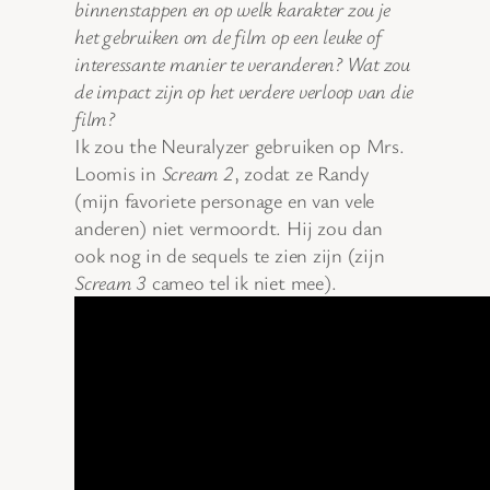
binnenstappen en op welk karakter zou je
het gebruiken om de film op een leuke of
interessante manier te veranderen? Wat zou
de impact zijn op het verdere verloop van die
film?
Ik zou the Neuralyzer gebruiken op Mrs.
Loomis in
Scream 2
, zodat ze Randy
(mijn favoriete personage en van vele
anderen) niet vermoordt. Hij zou dan
ook nog in de sequels te zien zijn (zijn
Scream 3
cameo tel ik niet mee).