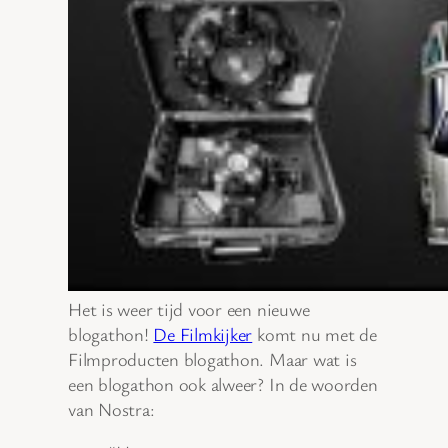
Het is weer tijd voor een nieuwe
blogathon!
De Filmkijker
komt nu met de
Filmproducten blogathon. Maar wat is
een blogathon ook alweer? In de woorden
van Nostra: