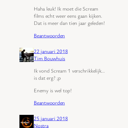
Haha leuk! Ik moet die Scream
films echt weer eens gaan kijken.
Dat is meer dan tien jaar geleden!
Beantwoorden
22 januari 2018
Tim Bouwhuis
Ik vond Scream 1 verschrikkelijk…
is dat erg? ;p
Enemy is wel top!
Beantwoorden
25 januari 2018
Nostra