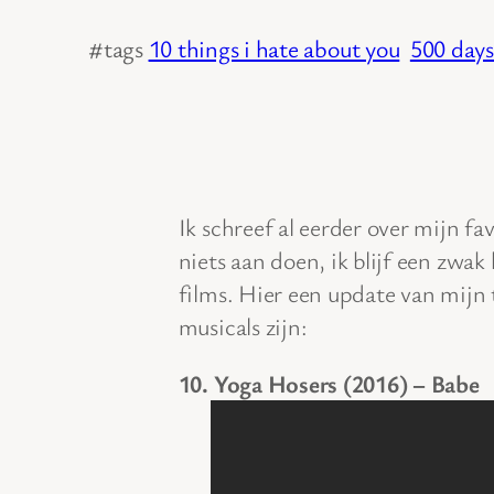
#tags
10 things i hate about you
500 day
Ik schreef al eerder over mijn fa
niets aan doen, ik blijf een zw
films. Hier een update van mijn
musicals zijn:
10. Yoga Hosers (2016) – Babe