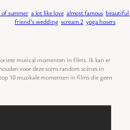
s of summer
a lot like love
almost famous
beautiful 
friend’s wedding
scream 2
yoga hosers
voriete musical momenten in films. Ik kan er
ak houden voor deze soms random scènes in
 top 10 muzikale momenten in films die geen