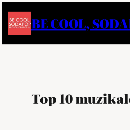
Ga
naar
BE COOL, SOD
de
inhoud
Top 10 muzikal