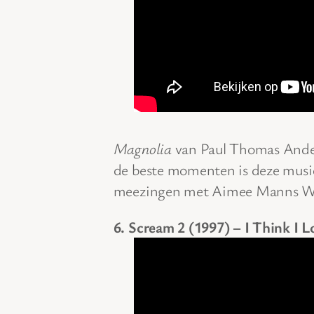
Magnolia
van Paul Thomas Ander
de beste momenten is deze music
meezingen met Aimee Manns Wis
6. Scream 2 (1997) – I Think I 