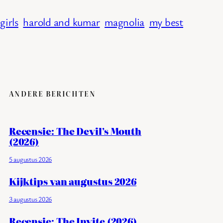
girls
harold and kumar
magnolia
my best
ANDERE BERICHTEN
Recensie: The Devil’s Mouth
(2026)
5 augustus 2026
Kijktips van augustus 2026
3 augustus 2026
Recensie: The Invite (2026)