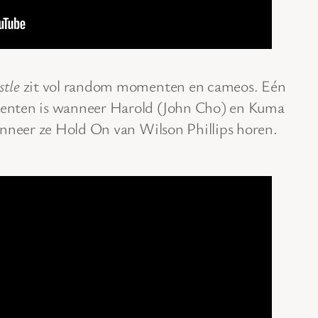
tle
zit vol random momenten en cameos. Eén
enten is wanneer Harold (John Cho) en Kuma
anneer ze Hold On van Wilson Phillips horen.