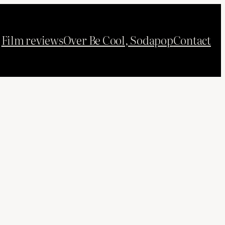
Film reviews
Over Be Cool, Sodapop
Contact