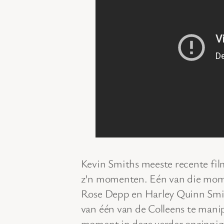
Kevin Smiths meeste recente fi
z’n momenten. Eén van die momen
Rose Depp en Harley Quinn Smi
van één van de Colleens te mani
moment in deze verder onzinnig