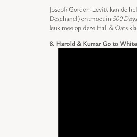
Joseph Gordon-Levitt kan de he
Deschanel) ontmoet in
500 Days
leuk mee op deze Hall & Oats kla
8. Harold & Kumar Go to White