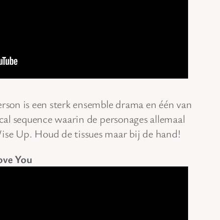
son is een sterk ensemble drama en één van
al sequence waarin de personages allemaal
e Up. Houd de tissues maar bij de hand!
Love You