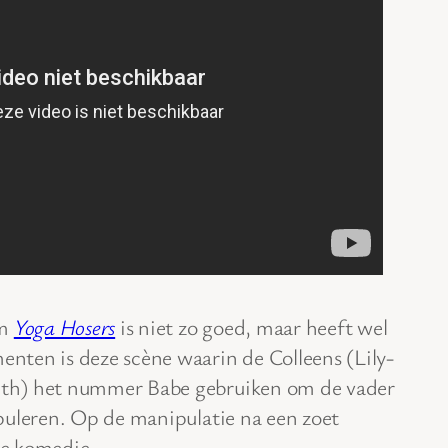
lm
Yoga Hosers
is niet zo goed, maar heeft wel
ten is deze scène waarin de Colleens (Lily-
th) het nummer Babe gebruiken om de vader
puleren. Op de manipulatie na een zoet
e komedie.