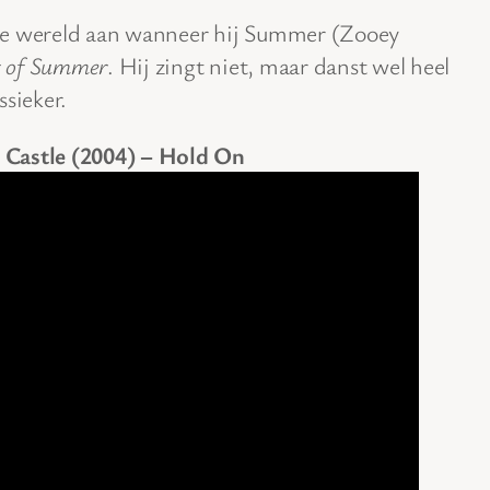
le wereld aan wanneer hij Summer (Zooey
 of Summer
. Hij zingt niet, maar danst wel heel
ssieker.
 Castle (2004) – Hold On