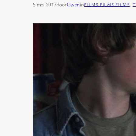
5 mei 2017
door
Gwen
in
FILMS FILMS FILMS
, 
T