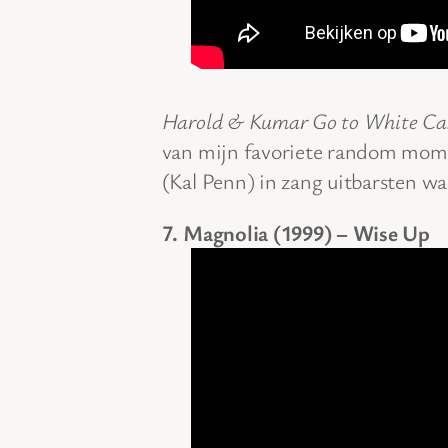
Harold & Kumar Go to White Cas
van mijn favoriete random mom
(Kal Penn) in zang uitbarsten w
7. Magnolia (1999) – Wise Up