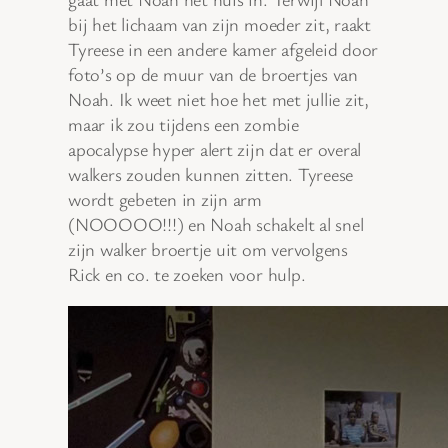
bij het lichaam van zijn moeder zit, raakt
Tyreese in een andere kamer afgeleid door
foto’s op de muur van de broertjes van
Noah. Ik weet niet hoe het met jullie zit,
maar ik zou tijdens een zombie
apocalypse hyper alert zijn dat er overal
walkers zouden kunnen zitten. Tyreese
wordt gebeten in zijn arm
(NOOOOO!!!) en Noah schakelt al snel
zijn walker broertje uit om vervolgens
Rick en co. te zoeken voor hulp.