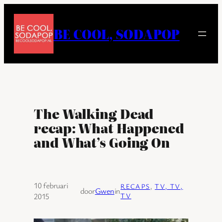
Ga
naar
BE COOL, SODAPOP
de
inhoud
The Walking Dead
recap: What Happened
and What’s Going On
10 februari
RECAPS
, 
TV, TV,
door
Gwen
in
2015
TV