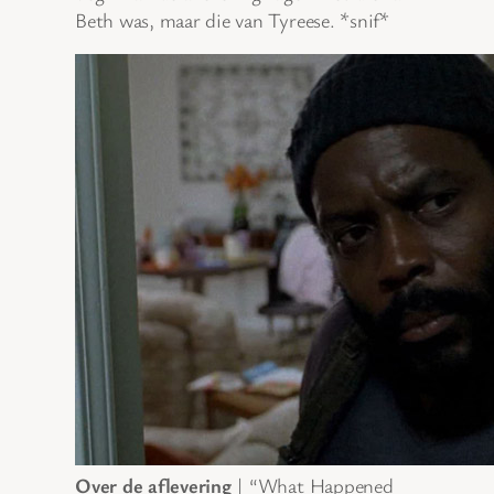
Beth was, maar die van Tyreese. *snif*
Over de aflevering
| “What Happened