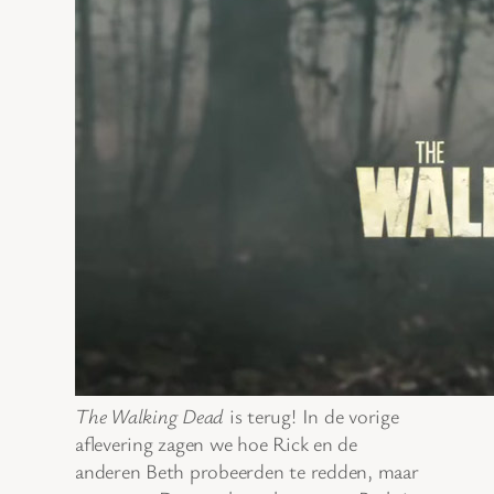
The Walking Dead
is terug! In de vorige
aflevering zagen we hoe Rick en de
anderen Beth probeerden te redden, maar