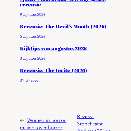
recensie
9 augustus 2026
Recensie: The Devil’s Mouth (2026)
5 augustus 2026
Kijktips van augustus 2026
3 augustus 2026
Recensie: The Invite (2026)
31 juli 2026
Review:
←
Women in horror
Stonehearst
maand: over horror,
Asylum (2014)