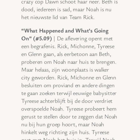
crazy cop Dawn schoot haar neer. Beth is
dood, iedereen is sad, maar Noah is nu
het nieuwste lid van Team Rick.
“What Happened and What’s Going
On” (#5.09)
| De aflevering opent met
een begrafenis. Rick, Michonne, Tyreese
en Glenn gaan, als eerbetoon aan Beth,
proberen om Noah naar huis te brengen.
Maar helaas, zijn woonplaats is walker
city geworden. Rick, Michonne en Glenn
besluiten om proviand en andere dingen
te gaan zoeken terwijl eeuwige babysitter
Tyreese achterblijft bij de door verdriet
overspoelde Noah. Tyreese probeert hem
gerust te stellen door te zeggen dat Noah
nu bij hun groep hoort, maar Noah
hinkelt weg richting zijn huis. Tyreese
gaat met Noah het huis in. Terwijl Noah