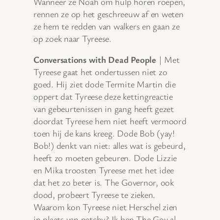
Wanneer ze Noah om hulp horen roepen,
rennen ze op het geschreeuw af en weten
ze hem te redden van walkers en gaan ze
op zoek naar Tyreese.
Conversations with Dead People
| Met
Tyreese gaat het ondertussen niet zo
goed. Hij ziet dode Termite Martin die
oppert dat Tyreese deze kettingreactie
van gebeurtenissen in gang heeft gezet
doordat Tyreese hem niet heeft vermoord
toen hij de kans kreeg. Dode Bob (yay!
Bob!) denkt van niet: alles wat is gebeurd,
heeft zo moeten gebeuren. Dode Lizzie
en Mika troosten Tyreese met het idee
dat het zo beter is. The Governor, ook
dood, probeert Tyreese te zieken.
Waarom kon Tyreese niet Herschel zien
in plaats van patchy? Ik ben The Gov al