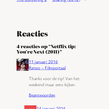
Reacties
4 reacties op “Netflix tip:
You’re Next (2011)”
11 januari 2016
Renzo – Filmportaal
Thanks voor de tip! Van het
weekend maar eens kijken.
Beantwoorden
14 januari 2016