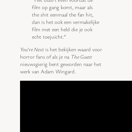
film op gang komt, maar als
the shit eenmaal the fan hit,
dan is het ook een vermakelijke
film met een held die je ook
echt toejuicht.”
You’re Next
is het bekijken waard voor
horror fans of als je na
The Guest
nieuwsgierig bent geworden naar het
werk van Adam Wingard.