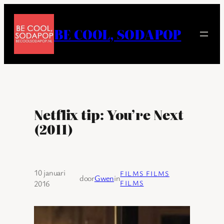
Ga
naar
BE COOL, SODAPOP
de
inhoud
Netflix tip: You’re Next
(2011)
10 januari
FILMS FILMS
door
Gwen
in
2016
FILMS