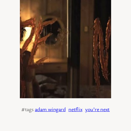
#tags
adam wingard
netflix
you’re next