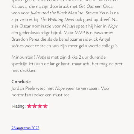
Kaluuya, die na zijn doorbraak met
Get Out
een Oscar
won voor
Judas and the Black Messiah
. Steven Yeun is na
zijn vertrek bij
The Walking Dead
ook goed op dreef. Na
zijn Oscar nominatie voor
Minari
speelt hij hier in
Nope
een gedenkwaardige bijrol. Maar MVP is nieuwkomer
Brandon Perea die als de behulpzame sidekick Angel
scènes weet te stelen van zijn meer gelauwerde collega’s.
Minpunten?
Nope
is met zijn dikke 2 uur durende
speeltijd iets aan de lange kant, maar ach, het mag de pret
niet drukken.
Conclusie
Jordan Peele weet met
Nope
weer te verrassen. Voor
horror fans zeker een must see.
28 augustus 2022