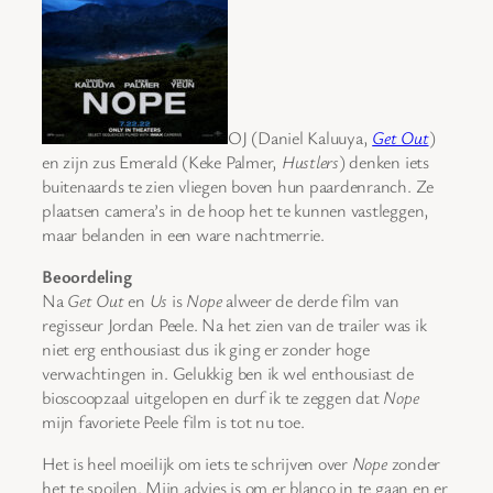
OJ (Daniel Kaluuya,
Get Out
)
en zijn zus Emerald (Keke Palmer,
Hustlers
) denken iets
buitenaards te zien vliegen boven hun paardenranch. Ze
plaatsen camera’s in de hoop het te kunnen vastleggen,
maar belanden in een ware nachtmerrie.
Beoordeling
Na
Get Out
en
Us
is
Nope
alweer de derde film van
regisseur Jordan Peele. Na het zien van de trailer was ik
niet erg enthousiast dus ik ging er zonder hoge
verwachtingen in. Gelukkig ben ik wel enthousiast de
bioscoopzaal uitgelopen en durf ik te zeggen dat
Nope
mijn favoriete Peele film is tot nu toe.
Het is heel moeilijk om iets te schrijven over
Nope
zonder
het te spoilen. Mijn advies is om er blanco in te gaan en er