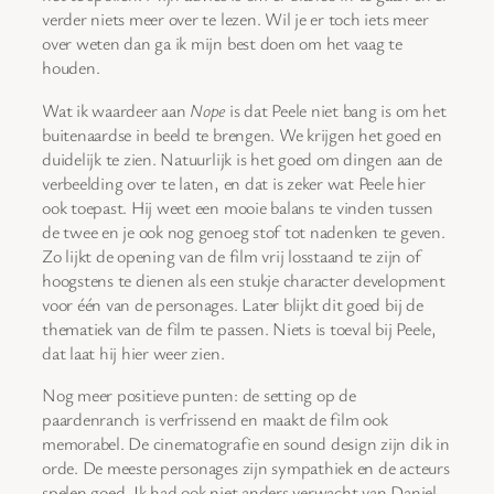
verder niets meer over te lezen. Wil je er toch iets meer
over weten dan ga ik mijn best doen om het vaag te
houden.
Wat ik waardeer aan
Nope
is dat Peele niet bang is om het
buitenaardse in beeld te brengen. We krijgen het goed en
duidelijk te zien. Natuurlijk is het goed om dingen aan de
verbeelding over te laten, en dat is zeker wat Peele hier
ook toepast. Hij weet een mooie balans te vinden tussen
de twee en je ook nog genoeg stof tot nadenken te geven.
Zo lijkt de opening van de film vrij losstaand te zijn of
hoogstens te dienen als een stukje character development
voor één van de personages. Later blijkt dit goed bij de
thematiek van de film te passen. Niets is toeval bij Peele,
dat laat hij hier weer zien.
Nog meer positieve punten: de setting op de
paardenranch is verfrissend en maakt de film ook
memorabel. De cinematografie en sound design zijn dik in
orde. De meeste personages zijn sympathiek en de acteurs
spelen goed. Ik had ook niet anders verwacht van Daniel