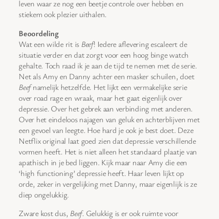
leven waar ze nog een beetje controle over hebben en
stiekem ook plezier uithalen.
Beoordeling
Wat een wilde rit is
Beef
! Iedere aflevering escaleert de
situatie verder en dat zorgt voor een hoog binge watch
gehalte. Toch raad ik je aan de tijd te nemen met de serie.
Net als Amy en Danny achter een masker schuilen, doet
Beef
namelijk hetzelfde. Het lijkt een vermakelijke serie
over road rage en wraak, maar het gaat eigenlijk over
depressie. Over het gebrek aan verbinding met anderen.
Over het eindeloos najagen van geluk en achterblijven met
een gevoel van leegte. Hoe hard je ook je best doet. Deze
Netflix original laat goed zien dat depressie verschillende
vormen heeft. Het is niet alleen het standaard plaatje van
apathisch in je bed liggen. Kijk maar naar Amy die een
‘high functioning’ depressie heeft. Haar leven lijkt op
orde, zeker in vergelijking met Danny, maar eigenlijk is ze
diep ongelukkig.
Zware kost dus,
Beef
. Gelukkig is er ook ruimte voor