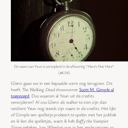
De naam van Yeun is verwijderd in de aflevering “Here’s Not Here”
(#6.04)
Glenn gaan we in een bepaalde vorm nog terugzien. Dit
heeft
The Walking Dead
showrunner
Scott M. Gimple al
toegezegd
. Dus waarom al Yeun uit de credits
verwijderen? Al zou Glenn als walker te zien zijn dan
verdient Yeun nog steeds zijn naam in de credits. Het lijkt
of Gimple een spelletje probeert te spelen met het publiek
en ik ken die spelletjes, want ik heb
Buffy the Vampire
Slayer
gekeken. Joss Whedon was in het zesde seizoen zo