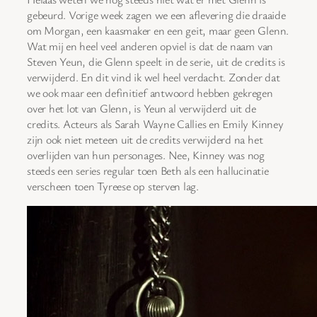
gebeurd. Vorige week zagen we een aflevering die draaide
om Morgan, een kaasmaker en een geit, maar geen Glenn.
Wat mij en heel veel anderen opviel is dat de naam van
Steven Yeun, die Glenn speelt in de serie, uit de credits is
verwijderd. En dit vind ik wel heel verdacht. Zonder dat
we ook maar een definitief antwoord hebben gekregen
over het lot van Glenn, is Yeun al verwijderd uit de
credits. Acteurs als Sarah Wayne Callies en Emily Kinney
zijn ook niet meteen uit de credits verwijderd na het
overlijden van hun personages. Nee, Kinney was nog
steeds een series regular toen Beth als een hallucinatie
verscheen toen Tyreese op sterven lag.