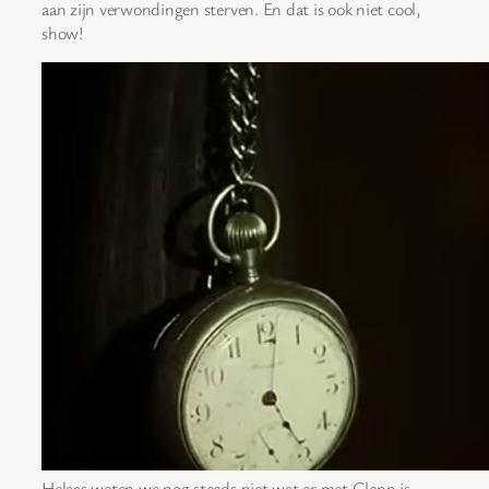
aan zijn verwondingen sterven. En dat is ook niet cool,
show!
Helaas weten we nog steeds niet wat er met Glenn is