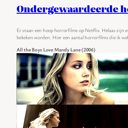
Ondergewaardeerde hor
Er staan een hoop horrorfilms op Netflix. Helaas zijn 
bekeken worden. Hier een aantal horrorfilms die ik we
All the Boys Love Mandy Lane (2006)