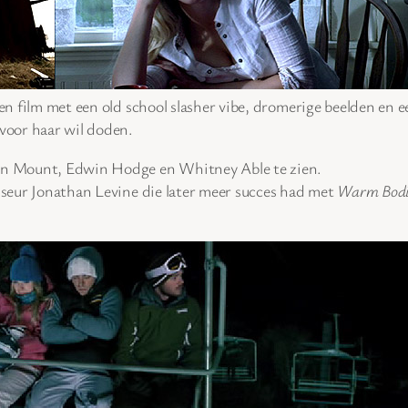
en film met een old school slasher vibe, dromerige beelden en ee
 voor haar wil doden.
nson Mount, Edwin Hodge en Whitney Able te zien.
isseur Jonathan Levine die later meer succes had met
Warm Bodi