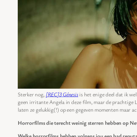
Sterker nog,
[REC]3 Génesis
is het enige deel dat ik we
geen irritante Angela in deze film, maar de prachtige Le
laten ze gelukkig(!) op een gegeven momenten maar a
Horrorfilms die terecht weinig sterren hebben op Net
Welke horrorfilms hebben volgens jou een bad reputa