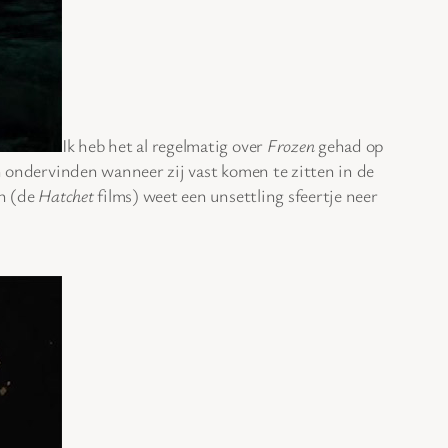
Ik heb het al regelmatig over
Frozen
gehad op
n ondervinden wanneer zij vast komen te zitten in de
en (de
Hatchet
films) weet een unsettling sfeertje neer