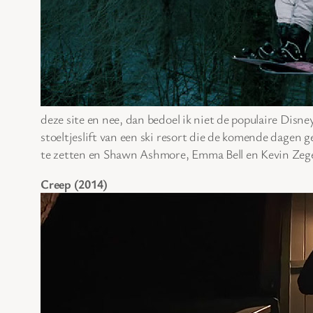
deze site en nee, dan bedoel ik niet de populaire Disne
stoeltjeslift van een ski resort die de komende dagen 
te zetten en Shawn Ashmore, Emma Bell en Kevin Zeger
Creep (2014)