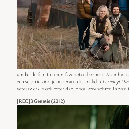
omdat de film tot mijn favorieten behoort. Maar het is 
een selectie vind je onderaan dit artikel.
Chernobyl Dia
acteerwerk is ook beter dan je zou verwachten in zo’n
[REC]3 Génesis (2012)