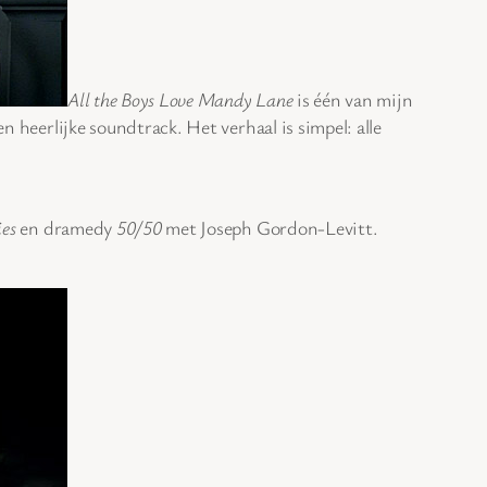
All the Boys Love Mandy Lane
is één van mijn
n heerlijke soundtrack. Het verhaal is simpel: alle
es
en dramedy
50/50
met Joseph Gordon-Levitt.