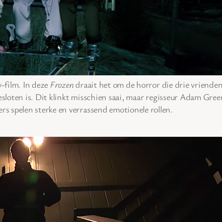
y-film. In deze
Frozen
draait het om de horror die drie vriende
gesloten is. Dit klinkt misschien saai, maar regisseur Adam Gre
s spelen sterke en verrassend emotionele rollen.