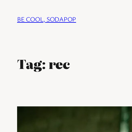
Ga
naar
BE COOL, SODAPOP
de
inhoud
Tag:
rec