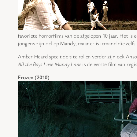
favoriete horrorfilms van de afgelopen 10 jaar. Het is e
jongens zijn dol op Mandy, maar er is iemand die zelfs
Amber Heard speelt de titelrol en verder zijn ook A
All the Boys Love Mandy Lane
is de eerste film van reg
Frozen (2010)