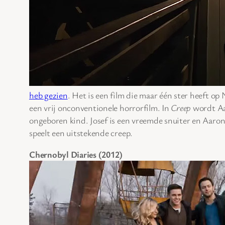
heb gezien
. Het is een film die maar één ster heeft op 
een vrij onconventionele horrorfilm. In
Creep
wordt Aar
ongeboren kind. Josef is een vreemde snuiter en Aaron 
speelt een uitstekende creep.
Chernobyl Diaries (2012)