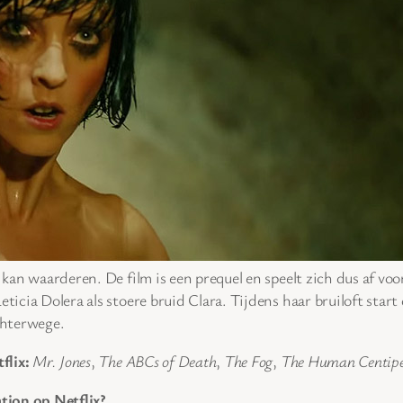
l kan waarderen. De film is een prequel en speelt zich dus af vo
ticia Dolera als stoere bruid Clara. Tijdens haar bruiloft start
chterwege.
flix:
Mr. Jones
,
The ABCs of Death
,
The Fog
,
The Human Centip
tion op Netflix?