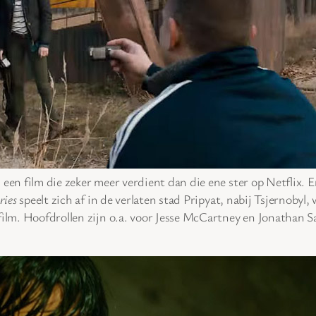
een film die zeker meer verdient dan die ene ster op Netflix. E
ries
speelt zich af in de verlaten stad Pripyat, nabij Tsjernobyl,
 film. Hoofdrollen zijn o.a. voor Jesse McCartney en Jonathan 