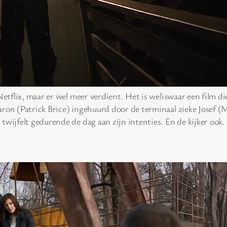
Netflix, maar er wel meer verdient. Het is weliswaar een film die
on (Patrick Brice) ingehuurd door de terminaal zieke Josef (
twijfelt gedurende de dag aan zijn intenties. En de kijker ook.