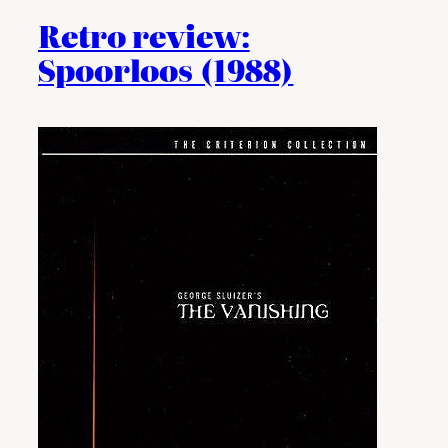
Retro review:
Spoorloos (1988)