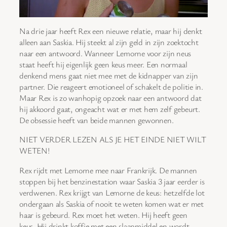
Na drie jaar heeft Rex een nieuwe relatie, maar hij denkt
alleen aan Saskia. Hij steekt al zijn geld in zijn zoektocht
naar een antwoord. Wanneer Lemorne voor zijn neus
staat heeft hij eigenlijk geen keus meer. Een normaal
denkend mens gaat niet mee met de kidnapper van zijn
partner. Die reageert emotioneel of schakelt de politie in.
Maar Rex is zo wanhopig opzoek naar een antwoord dat
hij akkoord gaat, ongeacht wat er met hem zelf gebeurt.
De obsessie heeft van beide mannen gewonnen.
NIET VERDER LEZEN ALS JE HET EINDE NIET WILT
WETEN!
Rex rijdt met Lemorne mee naar Frankrijk. De mannen
stoppen bij het benzinestation waar Saskia 3 jaar eerder is
verdwenen. Rex krijgt van Lemorne de keus: hetzelfde lot
ondergaan als Saskia of nooit te weten komen wat er met
haar is gebeurd. Rex moet het weten. Hij heeft geen
keus. Hij drinkt koffie met een slaapmiddel en wordt