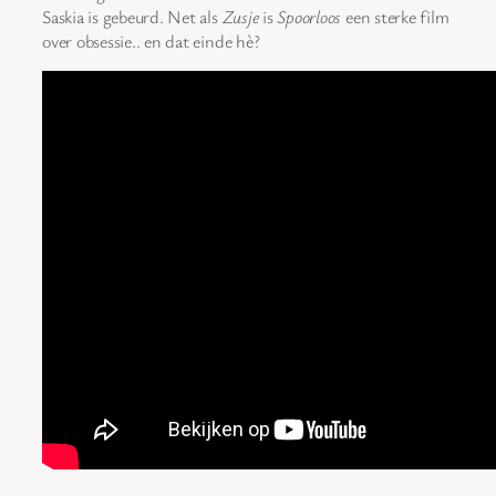
Saskia is gebeurd. Net als
Zusje
is
Spoorloos
een sterke film
over obsessie.. en dat einde hè?