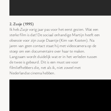
2. Zusje (1995)
Ik heb
Zusje
vorig jaar pas voor het eerst gezien. Wat een
sterke film is dat! De sociaal onhandige Martijn heeft een
obsessie voor zijn zusje Daantje (Kim van Kooten). Na
jaren van geen contact staat hij met videocamera op de
stoep om een documentaire over haar te maken.
Langzaam wordt duidelijk wat er in het verleden tussen
de twee is gebeurd. Dit is een must see voor
filmliefhebbers die, net als ik, niet zoveel met
Nederlandse cinema hebben.