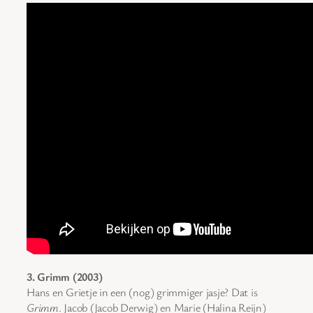
3. Grimm (2003)
Hans en Grietje in een (nog) grimmiger jasje? Dat is
Grimm
. Jacob (Jacob Derwig) en Marie (Halina Reijn)