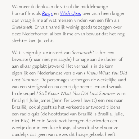
Wanneer ik denk aan de vitriol die middelmatige
horrorfilms als
Rings
en
Wish Upon
over zich heen krijgen
dan vraag ik me af wat mensen vinden van een film als
Sneekweek
. Er valt namelijk weinig goeds te zeggen over
deze Nederhorror, al ben ik me ervan bewust dat het nog
slechter kan. Ja, echt.
Wat is eigenlijk de insteek van
Sneekweek
? Is het een
bewuste (maar niet geslaagde) homage aan de slasher of
aan elkaar geplakt jatwerk? Het verhaal is in de kern
eigenlijk een Nederlandse versie van
I Know What You Did
Last Summer
. De personages verbergen de werkelijke aard
van een sterfgeval en na een tijdje neemt iemand wraak.
In de sequel
I Still Know What You Did Last Summer
wint
final girl Julie James (Jennifer Love Hewitt) een reis naar
Brazilië, ook al geeft ze het verkeerde antwoord tijdens
een radio quiz (de hoofdstad van Brazilië is Brasilia, Julie,
niet Rio). Hier in
Sneekweek
brengen de vrienden een
weekje door in een luxe huisje, al wordt al snel voor ze
duidelijk dat geen van de zes dit huisje geboekt heeft.