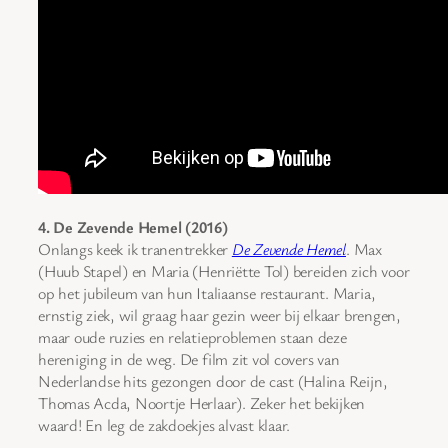
4. De Zevende Hemel (2016)
Onlangs keek ik tranentrekker
De Zevende Hemel
. Max
(Huub Stapel) en Maria (Henriëtte Tol) bereiden zich voor
op het jubileum van hun Italiaanse restaurant. Maria,
ernstig ziek, wil graag haar gezin weer bij elkaar brengen,
maar oude ruzies en relatieproblemen staan deze
hereniging in de weg. De film zit vol covers van
Nederlandse hits gezongen door de cast (Halina Reijn,
Thomas Acda, Noortje Herlaar). Zeker het bekijken
waard! En leg de zakdoekjes alvast klaar.