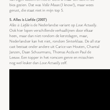
bios gezien. Dat was
Volle Maan
(I know!), maar wees
gerust, die staat niet in mijn top 5.
5. Alles is Liefde (2007)
Alles is Liefde
is de Nederlandse variant op
Love Actually
.
Ook hier lopen verschillende verhaallijnen door elkaar
heen, maar dan niet rondom de kerstdagen, maar,
Nederlandser kan het niet, rondom Sinterklaas. De all star
cast bestaat onder andere uit Carice van Houten, Chantal
Janzen, Daan Schuurmans, Thomas Acda en Paul de
Leeuw. Een topper in het romcom genre en misschien
nog wel leuker dan
Love Actually
zelf.