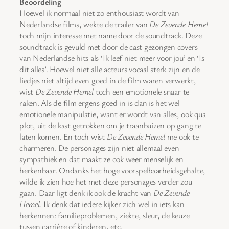
Beoordeling
Hoewel ik normaal niet zo enthousiast wordt van
Nederlandse films, wekte de trailer van
De Zevende Hemel
toch mijn interesse met name door de soundtrack. Deze
soundtrack is gevuld met door de cast gezongen covers
van Nederlandse hits als ‘Ik leef niet meer voor jou’ en ‘Is
dit alles’. Hoewel niet alle acteurs vocaal sterk zijn en de
liedjes niet altijd even goed in de film waren verwerkt,
wist
De Zevende Hemel
toch een emotionele snaar te
raken. Als de film ergens goed in is dan is het wel
emotionele manipulatie, want er wordt van alles, ook qua
plot, uit de kast getrokken om je traanbuizen op gang te
laten komen. En toch wist
De Zevende Hemel
me ook te
charmeren. De personages zijn niet allemaal even
sympathiek en dat maakt ze ook weer menselijk en
herkenbaar. Ondanks het hoge voorspelbaarheidsgehalte,
wilde ik zien hoe het met deze personages verder zou
gaan. Daar ligt denk ik ook de kracht van
De Zevende
Hemel
. Ik denk dat iedere kijker zich wel in iets kan
herkennen: familieproblemen, ziekte, sleur, de keuze
tussen carrière of kinderen, etc.