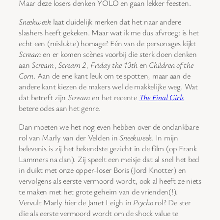
Maar deze losers denken YOLO en gaan lekker feesten.
Sneekweek
laat duidelijk merken dat het naar andere
slashers heeft gekeken. Maar wat ik me dus afvroeg: is het
echt een (mislukte) homage? Eén van de personages kijkt
Scream
en er komen scènes voorbij die sterk doen denken
aan
Scream
,
Scream 2
,
Friday the 13th
en
Children of the
Corn
. Aan de ene kant leuk om te spotten, maar aan de
andere kant kiezen de makers wel de makkelijke weg. Wat
dat betreft zijn
Scream
en het recente
The Final Girls
betere odes aan het genre.
Dan moeten we het nog even hebben over de ondankbare
rol van Marly van der Velden in
Sneekweek
. In mijn
belevenis is zij het bekendste gezicht in de film (op Frank
Lammers na dan). Zij speelt een meisje dat al snel het bed
in duikt met onze opper-loser Boris (Jord Knotter) en
vervolgens als eerste vermoord wordt, ook al heeft ze niets
te maken met het grote geheim van de vrienden(!).
Vervult Marly hier de Janet Leigh in
Psycho
rol? De ster
die als eerste vermoord wordt om de shock value te