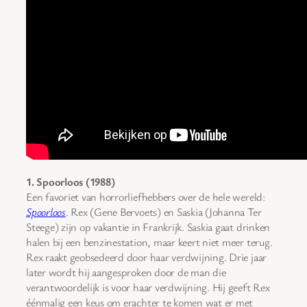
1. Spoorloos (1988)
Een favoriet van horrorliefhebbers over de hele wereld:
Spoorloos
. Rex (Gene Bervoets) en Saskia (Johanna Ter
Steege) zijn op vakantie in Frankrijk. Saskia gaat drinken
halen bij een benzinestation, maar keert niet meer terug.
Rex raakt geobsedeerd door haar verdwijning. Drie jaar
later wordt hij aangesproken door de man die
verantwoordelijk is voor haar verdwijning. Hij geeft Rex
éénmalig een keus om erachter te komen wat er met