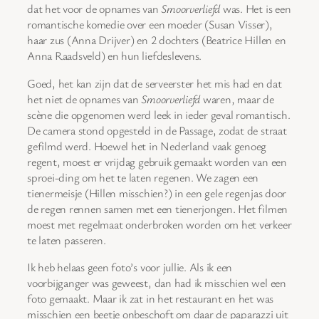
dat het voor de opnames van
Smoorverliefd
was. Het is een
romantische komedie over een moeder (Susan Visser),
haar zus (Anna Drijver) en 2 dochters (Beatrice Hillen en
Anna Raadsveld) en hun liefdeslevens.
Goed, het kan zijn dat de serveerster het mis had en dat
het niet de opnames van
Smoorverliefd
waren, maar de
scène die opgenomen werd leek in ieder geval romantisch.
De camera stond opgesteld in de Passage, zodat de straat
gefilmd werd. Hoewel het in Nederland vaak genoeg
regent, moest er vrijdag gebruik gemaakt worden van een
sproei-ding om het te laten regenen. We zagen een
tienermeisje (Hillen misschien?) in een gele regenjas door
de regen rennen samen met een tienerjongen. Het filmen
moest met regelmaat onderbroken worden om het verkeer
te laten passeren.
Ik heb helaas geen foto’s voor jullie. Als ik een
voorbijganger was geweest, dan had ik misschien wel een
foto gemaakt. Maar ik zat in het restaurant en het was
misschien een beetje onbeschoft om daar de paparazzi uit