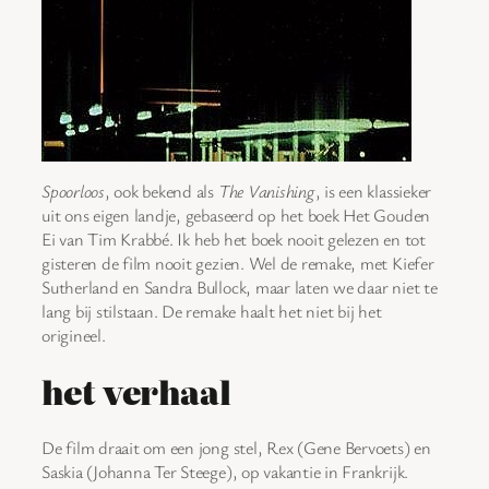
Spoorloos
, ook bekend als
The Vanishing
, is een klassieker
uit ons eigen landje, gebaseerd op het boek Het Gouden
Ei van Tim Krabbé. Ik heb het boek nooit gelezen en tot
gisteren de film nooit gezien. Wel de remake, met Kiefer
Sutherland en Sandra Bullock, maar laten we daar niet te
lang bij stilstaan. De remake haalt het niet bij het
origineel.
het verhaal
De film draait om een jong stel, Rex (Gene Bervoets) en
Saskia (Johanna Ter Steege), op vakantie in Frankrijk.