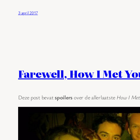
3 april 2017
Farewell, How I Met Y
Deze post bevat
spoilers
over de allerlaatste
How I Met