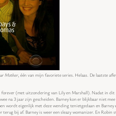
ur Mother
, één van mijn favoriete series. Helaas. De laatste af
s forever (met uitzondering van Lily en Marshall). Nadat in di
 twee na 3 jaar zijn gescheiden. Barney kon er blijkbaar niet m
izoen wordt eigenlijk met deze wending tenietgedaan en Barney 
er terug bij af. Barney is weer een sleazy womanizer. En Robin