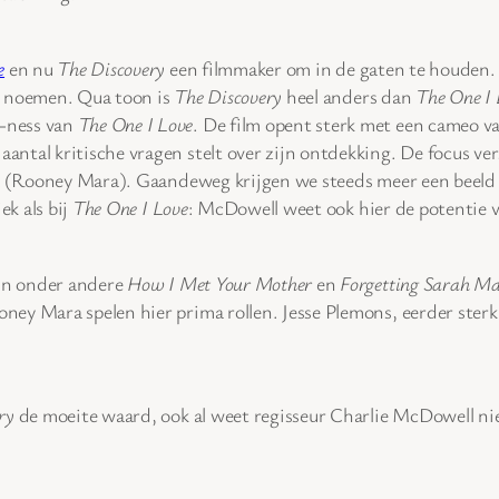
e
en nu
The Discovery
een filmmaker om in de gaten te houden. D
 te noemen. Qua toon is
The Discovery
heel anders dan
The One I 
-ness van
The One I Love
. De film opent sterk met een cameo 
ntal kritische vragen stelt over zijn ontdekking. De focus ver
la (Rooney Mara). Gaandeweg krijgen we steeds meer een beeld 
ek als bij
The One I Love
: McDowell weet ook hier de potentie v
 in onder andere
How I Met Your Mother
en
Forgetting Sarah Ma
ey Mara spelen hier prima rollen. Jesse Plemons, eerder ster
ry
de moeite waard, ook al weet regisseur Charlie McDowell niet