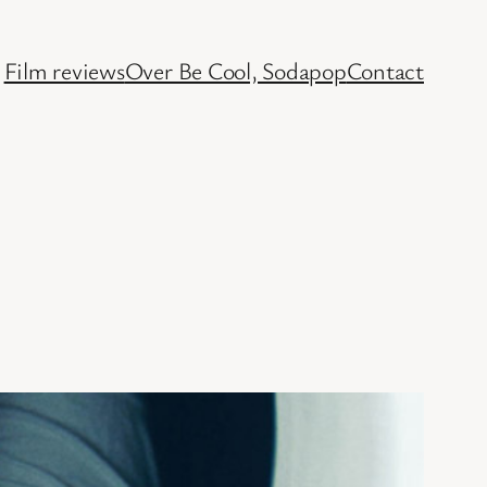
Film reviews
Over Be Cool, Sodapop
Contact