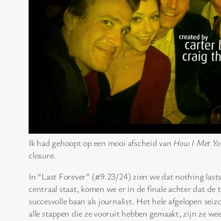
Ik had gehoopt op een mooi afscheid van
How I Met Yo
closure.
In “Last Forever” (#9.23/24) zien we dat nothing last
centraal staat, komen we er in de finale achter dat de
succesvolle baan als journalist. Het hele afgelopen se
alle stappen die ze vooruit hebben gemaakt, zijn ze we