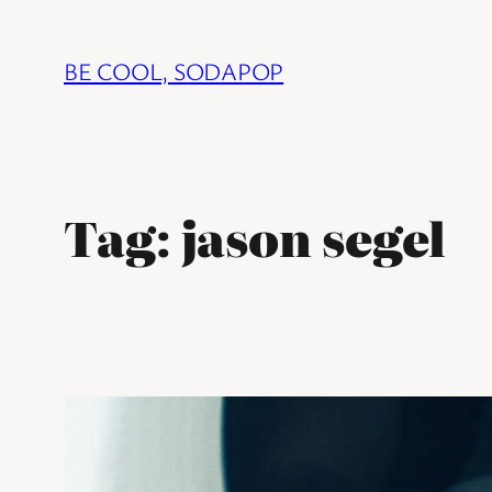
Ga
naar
BE COOL, SODAPOP
de
inhoud
Tag:
jason segel