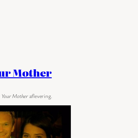
our Mother
 Your Mother
aflevering.