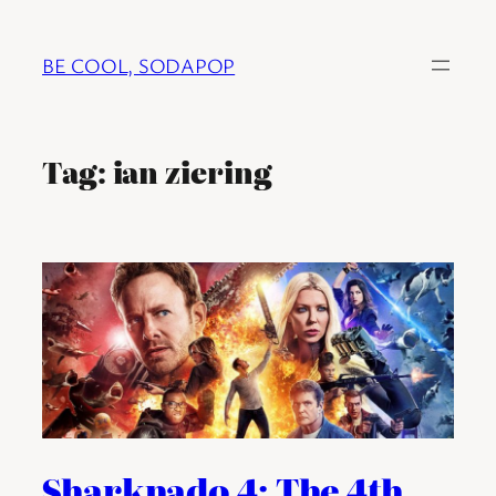
Ga
naar
BE COOL, SODAPOP
de
inhoud
Tag:
ian ziering
Sharknado 4: The 4th