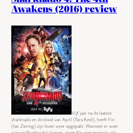
Awakens (2016) review
Vijf jaar na de laatste
sharknado en de dood van April (Tara Reid), heeft Fin
(Ian Ziering) zijn leven weer opgepakt. Wanneer er weer
nieuwe Sharknado’s komen, moet Fin met tegenzin zijn