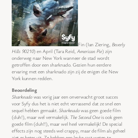
Fin (Ian Ziering,
Beverly
Hills 90210
) en April (Tara Reid,
American Pie
) zijn
onderweg naar New York wanneer de stad wordt
getroffen door een sharknado. Gezien hun eerdere
ervaring met een sharknado zijn zij de enigen die New
York kunnen redden.
Beoordeling
Sharknado
was vorig jaar een onverwacht groot succes
voor Syfy dus het is niet echt verrassend dat ze snel een
sequel hebben gemaakt.
Sharknado
was geen goede film
(duh!), maar wel vermakelijk.
The Second One
is ook geen
goede film (duh!!), maar wel heel vermakelijk! De special
effects zijn nog steeds wel crappy, maar de film als geheel
ziet er beter uit. Ze hebben een leuke cast weten te