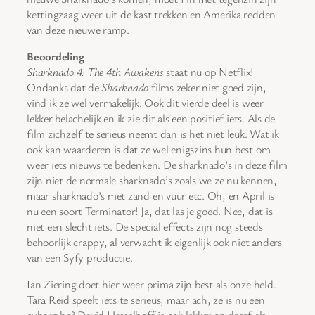
kettingzaag weer uit de kast trekken en Amerika redden
van deze nieuwe ramp.
Beoordeling
Sharknado 4: The 4th Awakens
staat nu op Netflix!
Ondanks dat de
Sharknado
films zeker niet goed zijn,
vind ik ze wel vermakelijk. Ook dit vierde deel is weer
lekker belachelijk en ik zie dit als een positief iets. Als de
film zichzelf te serieus neemt dan is het niet leuk. Wat ik
ook kan waarderen is dat ze wel enigszins hun best om
weer iets nieuws te bedenken. De sharknado’s in deze film
zijn niet de normale sharknado’s zoals we ze nu kennen,
maar sharknado’s met zand en vuur etc. Oh, en April is
nu een soort Terminator! Ja, dat las je goed. Nee, dat is
niet een slecht iets. De special effects zijn nog steeds
behoorlijk crappy, al verwacht ik eigenlijk ook niet anders
van een Syfy productie.
Ian Ziering doet hier weer prima zijn best als onze held.
Tara Reid speelt iets te serieus, maar ach, ze is nu een