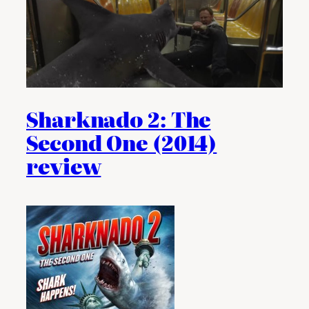
Sharknado 2: The
Second One (2014)
review