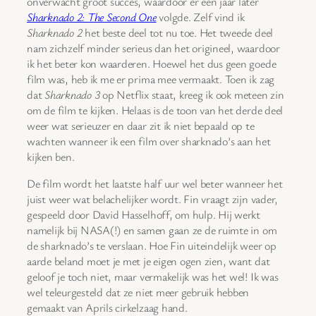
onverwacht groot succes, waardoor er een jaar later
Sharknado 2: The Second One
volgde. Zelf vind ik
Sharknado 2
het beste deel tot nu toe. Het tweede deel
nam zichzelf minder serieus dan het origineel, waardoor
ik het beter kon waarderen. Hoewel het dus geen goede
film was, heb ik me er prima mee vermaakt. Toen ik zag
dat
Sharknado 3
op Netflix staat, kreeg ik ook meteen zin
om de film te kijken. Helaas is de toon van het derde deel
weer wat serieuzer en daar zit ik niet bepaald op te
wachten wanneer ik een film over sharknado’s aan het
kijken ben.
De film wordt het laatste half uur wel beter wanneer het
juist weer wat belachelijker wordt. Fin vraagt zijn vader,
gespeeld door David Hasselhoff, om hulp. Hij werkt
namelijk bij NASA(!) en samen gaan ze de ruimte in om
de sharknado’s te verslaan. Hoe Fin uiteindelijk weer op
aarde beland moet je met je eigen ogen zien, want dat
geloof je toch niet, maar vermakelijk was het wel! Ik was
wel teleurgesteld dat ze niet meer gebruik hebben
gemaakt van Aprils cirkelzaag hand.