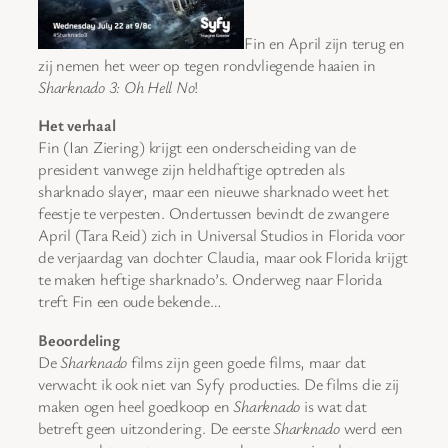
Fin en April zijn terug en
zij nemen het weer op tegen rondvliegende haaien in
Sharknado 3: Oh Hell No
!
Het verhaal
Fin (Ian Ziering) krijgt een onderscheiding van de
president vanwege zijn heldhaftige optreden als
sharknado slayer, maar een nieuwe sharknado weet het
feestje te verpesten. Ondertussen bevindt de zwangere
April (Tara Reid) zich in Universal Studios in Florida voor
de verjaardag van dochter Claudia, maar ook Florida krijgt
te maken heftige sharknado’s. Onderweg naar Florida
treft Fin een oude bekende…
Beoordeling
De
Sharknado
films zijn geen goede films, maar dat
verwacht ik ook niet van Syfy producties. De films die zij
maken ogen heel goedkoop en
Sharknado
is wat dat
betreft geen uitzondering. De eerste
Sharknado
werd een