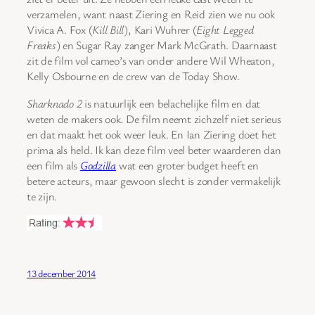
verzamelen, want naast Ziering en Reid zien we nu ook
Vivica A. Fox (
Kill Bill
), Kari Wuhrer (
Eight Legged
Freaks
) en Sugar Ray zanger Mark McGrath. Daarnaast
zit de film vol cameo’s van onder andere Wil Wheaton,
Kelly Osbourne en de crew van de Today Show.
Sharknado 2
is natuurlijk een belachelijke film en dat
weten de makers ook. De film neemt zichzelf niet serieus
en dat maakt het ook weer leuk. En Ian Ziering doet het
prima als held. Ik kan deze film veel beter waarderen dan
een film als
Godzilla
wat een groter budget heeft en
betere acteurs, maar gewoon slecht is zonder vermakelijk
te zijn.
13 december 2014