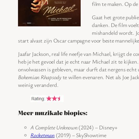
film te maken. Op de 
Gaat het grote publie
danken. De film voelt
mishandeld wordt. Jo
start alvast zijn Oscar campagne voor beste mannelijke 
Jaafar Jackson, real life neefje van Michael, krijgt 
heb je het gevoel dat je echt naar Michael zit te kijk
onvolwassen is gebleven, maar durft dat nergens echt ui
Bohemian Rhapsody
te willen evenaren. Net als Joe Jack
weinig veranderd.
Meer muzikale biopics:
A Complete Unknown
(2024) – Disney+
Rocketman
(2019) – SkyShowtime