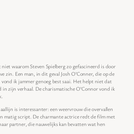
t niet waarom Steven Spielberg zo gefascineerd is door
ieve zin. Een man, in dit geval Josh O’Conner, die op de
en vond ik jammer genoeg best saai. Het helpt niet dat
d in zijn verhaal. De charismatische O’Connor vond ik
k.
aallijn is interessanter: een weervrouw die overvallen
en matig script. De charmante actrice redt de film met
haar partner, die nauwelijks kan bevatten wat hen