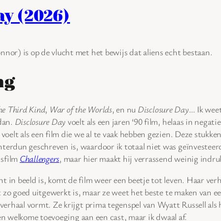
ay (2026)
nnor) is op de vlucht met het bewijs dat aliens echt bestaan.
ng
the Third Kind
,
War of the Worlds
, en nu
Disclosure Day
… Ik wee
 dan.
Disclosure Day
voelt als een jaren ‘90 film, helaas in negat
 voelt als een film die we al te vaak hebben gezien. Deze stukk
terdun geschreven is, waardoor ik totaal niet was geïnvesteer
isfilm
Challengers
, maar hier maakt hij verrassend weinig indru
t in beeld is, komt de film weer een beetje tot leven. Haar verh
t zo goed uitgewerkt is, maar ze weet het beste te maken van e
erhaal vormt. Ze krijgt prima tegenspel van Wyatt Russell als 
een welkome toevoeging aan een cast, maar ik dwaal af.