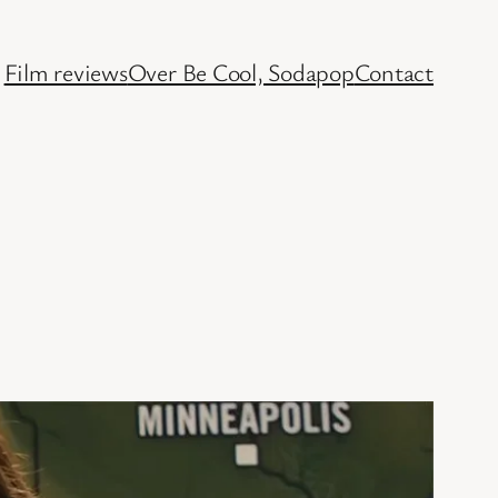
Film reviews
Over Be Cool, Sodapop
Contact