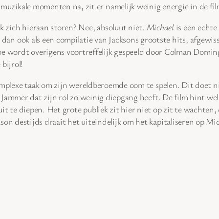
muzikale momenten na, zit er namelijk weinig energie in de fil
k zich hieraan storen? Nee, absoluut niet.
Michael
is een echte
 dan ook als een compilatie van Jacksons grootste hits, afgewis
e wordt overigens voortreffelijk gespeeld door Colman Doming
bijrol!
de complexe taak om zijn wereldberoemde oom te spelen. Dit do
en. Jammer dat zijn rol zo weinig diepgang heeft. De film hint w
t te diepen. Het grote publiek zit hier niet op zit te wachten, 
son destijds draait het uiteindelijk om het kapitaliseren op Mic