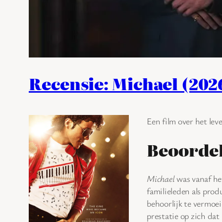
Recensie: Michael (202
Een film over het lev
Beoorde
Michael
was vanaf het
familieleden als prod
behoorlijk te vermoei
prestatie op zich dat