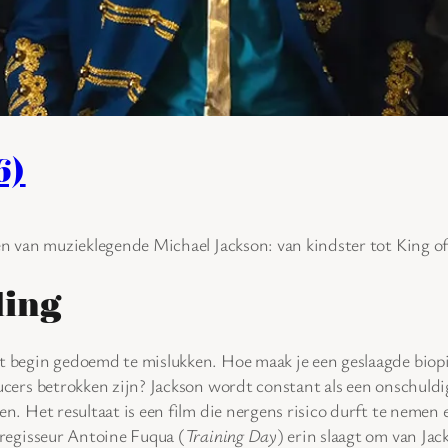
6)
en van muzieklegende Michael Jackson: van kindster tot King of
ling
 begin gedoemd te mislukken. Hoe maak je een geslaagde biopic o
ucers betrokken zijn? Jackson wordt constant als een onschuldig
en. Het resultaat is een film die nergens risico durft te nemen 
 regisseur Antoine Fuqua (
Training Day
) erin slaagt om van Jac