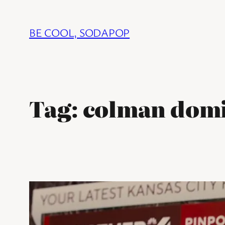
Ga
naar
BE COOL, SODAPOP
de
inhoud
Tag:
colman dom