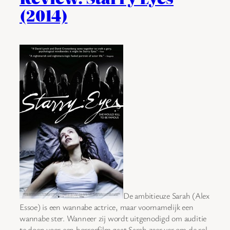
(2014)
De ambitieuze Sarah (Alex
Essoe) is een wannabe actrice, maar voornamelijk een
wannabe ster. Wanneer zij wordt uitgenodigd om auditie
te doen voor een horrorfilm gaat Sarah zeer ver om de rol