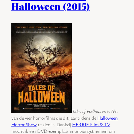
Halloween (2015)
Tales of Halloween
is één
van de vier horrorfilms die dit jaar tijdens de
Halloween
Horror Show
te zien is. Dankzij
HERRIE Film & TV
mocht ik een DVD-exemplaar in ontvangst nemen om