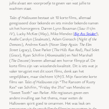
jullie alvast een voorproefje te geven van wat jullie te
wachten staat.
Tales of Halloween
bestaat uit 10 korte films, allemaal
geregisseerd door bekende en iets minder bekende namen
uit het horrorgenre. Darren Lynn Bousman (
Saw II
t/m
IV
), Lucky McKee (
May
), Mike Mendez (
Big Ass Spider!
),
Axelle Carolyn (
Soulmate
), Adam Gierasch (
Night of the
Demons
), Andrew Kasch (
Never Sleep Again: The Elm
Street Legacy
), Dave Parker (
The Hills Run Red
), Paul Solet
(
Grace
), Ryan Schifrin (
Abominable
) en Neil Marshall
(
The Descent
) leveren allemaal een horror filmpje af. De
korte films zijn van wisselende kwaliteit. Dit is iets wat je
vaker terugziet met dit soort films, denk aan het
vergelijkbare, maar slechtere
V/H/S
. Mijn favoriete korte
films van
Tales of Halloween
zijn “The Ransom of Rusty
Rex” van Schifrin, “Friday the 31st” van Mendez en
“Sweet Tooth” van Parker. Alle regisseurs geven een
andere invulling aan het thema, maar weten de
Halloween spirit goed te omarmen. Het was leuk om
personages uit de verschillende filmpjes te spotten in de