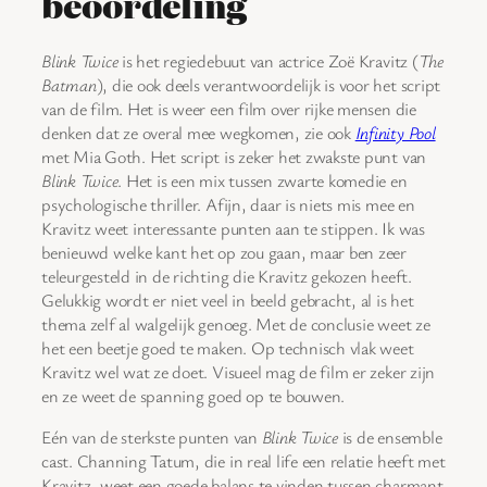
beoordeling
Blink Twice
is het regiedebuut van actrice Zoë Kravitz (
The
Batman
), die ook deels verantwoordelijk is voor het script
van de film. Het is weer een film over rijke mensen die
denken dat ze overal mee wegkomen, zie ook
Infinity Pool
met Mia Goth. Het script is zeker het zwakste punt van
Blink Twice
. Het is een mix tussen zwarte komedie en
psychologische thriller. Afijn, daar is niets mis mee en
Kravitz weet interessante punten aan te stippen. Ik was
benieuwd welke kant het op zou gaan, maar ben zeer
teleurgesteld in de richting die Kravitz gekozen heeft.
Gelukkig wordt er niet veel in beeld gebracht, al is het
thema zelf al walgelijk genoeg. Met de conclusie weet ze
het een beetje goed te maken. Op technisch vlak weet
Kravitz wel wat ze doet. Visueel mag de film er zeker zijn
en ze weet de spanning goed op te bouwen.
Eén van de sterkste punten van
Blink Twice
is de ensemble
cast. Channing Tatum, die in real life een relatie heeft met
Kravitz, weet een goede balans te vinden tussen charmant