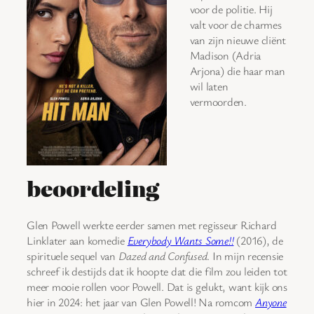
voor de politie. Hij
valt voor de charmes
van zijn nieuwe cliënt
Madison (Adria
Arjona) die haar man
wil laten
vermoorden.
beoordeling
Glen Powell werkte eerder samen met regisseur Richard
Linklater aan komedie
Everybody Wants Some!!
(2016), de
spirituele sequel van
Dazed and Confused
. In mijn recensie
schreef ik destijds dat ik hoopte dat die film zou leiden tot
meer mooie rollen voor Powell. Dat is gelukt, want kijk ons
hier in 2024: het jaar van Glen Powell! Na romcom
Anyone