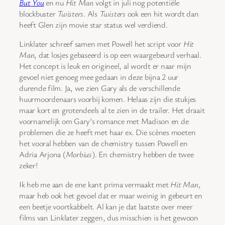
But You
en nu
Hit Man
volgt in juli nog potentiële
blockbuster
Twisters
. Als
Twisters
ook een hit wordt dan
heeft Glen zijn movie star status wel verdiend.
Linklater schreef samen met Powell het script voor
Hit
Man
, dat losjes gebaseerd is op een waargebeurd verhaal.
Het concept is leuk en origineel, al wordt er naar mijn
gevoel niet genoeg mee gedaan in deze bijna 2 uur
durende film. Ja, we zien Gary als de verschillende
huurmoordenaars voorbij komen. Helaas zijn die stukjes
maar kort en grotendeels al te zien in de trailer. Het draait
voornamelijk om Gary’s romance met Madison en de
problemen die ze heeft met haar ex. Die scènes moeten
het vooral hebben van de chemistry tussen Powell en
Adria Arjona (
Morbius
). En chemistry hebben de twee
zeker!
Ik heb me aan de ene kant prima vermaakt met
Hit Man
,
maar heb ook het gevoel dat er maar weinig in gebeurt en
een beetje voortkabbelt. Al kan je dat laatste over meer
films van Linklater zeggen, dus misschien is het gewoon