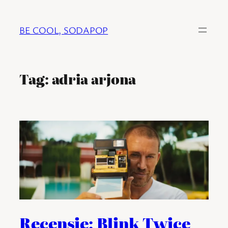
Ga
naar
BE COOL, SODAPOP
de
inhoud
Tag:
adria arjona
Recensie: Blink Twice