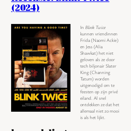
(2024)
In
Blink Twice
kunnen vriendinnen
Frida (Naomi Ackie)
en Jess (Alia
Shawkat) het niet
geloven als ze door
tech biljonair Slater
King (Channing
Tatum) worden
uitgenodigd om te
feesten op zijn privé
eiland. Al snel
ontdekken ze dat het
allemaal niet zo mooi
is als het lijkt.