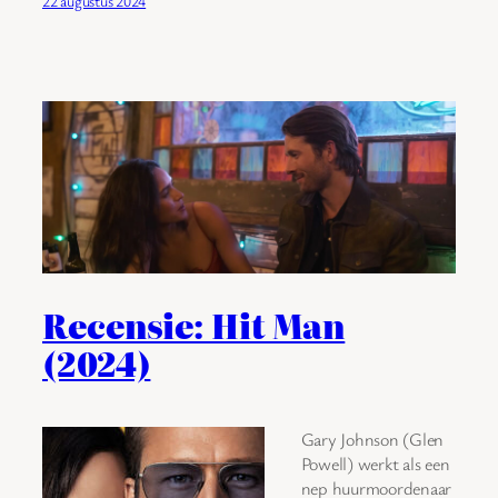
22 augustus 2024
Recensie: Hit Man
(2024)
Gary Johnson (Glen
Powell) werkt als een
nep huurmoordenaar