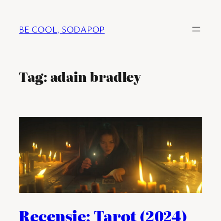
Ga
naar
BE COOL, SODAPOP
de
inhoud
Tag:
adain bradley
Recensie: Tarot (2024)