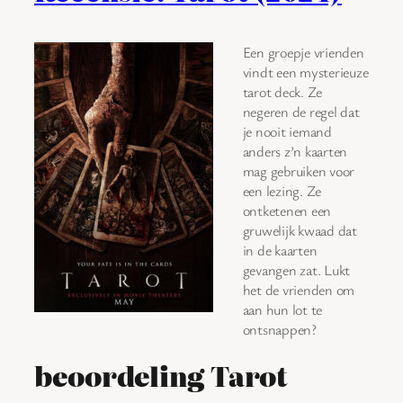
Een groepje vrienden
vindt een mysterieuze
tarot deck. Ze
negeren de regel dat
je nooit iemand
anders z’n kaarten
mag gebruiken voor
een lezing. Ze
ontketenen een
gruwelijk kwaad dat
in de kaarten
gevangen zat. Lukt
het de vrienden om
aan hun lot te
ontsnappen?
beoordeling Tarot