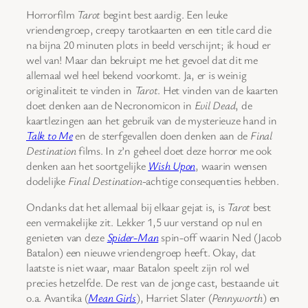
Horrorfilm
Tarot
begint best aardig. Een leuke
vriendengroep, creepy tarotkaarten en een title card die
na bijna 20 minuten plots in beeld verschijnt; ik houd er
wel van! Maar dan bekruipt me het gevoel dat dit me
allemaal wel heel bekend voorkomt. Ja, er is weinig
originaliteit te vinden in
Tarot
. Het vinden van de kaarten
doet denken aan de Necronomicon in
Evil Dead
, de
kaartlezingen aan het gebruik van de mysterieuze hand in
Talk to Me
en de sterfgevallen doen denken aan de
Final
Destination
films. In z’n geheel doet deze horror me ook
denken aan het soortgelijke
Wish Upon
, waarin wensen
dodelijke
Final Destination
-achtige consequenties hebben.
Ondanks dat het allemaal bij elkaar gejat is, is
Tarot
best
een vermakelijke zit. Lekker 1,5 uur verstand op nul en
genieten van deze
Spider-Man
spin-off waarin Ned (Jacob
Batalon) een nieuwe vriendengroep heeft. Okay, dat
laatste is niet waar, maar Batalon speelt zijn rol wel
precies hetzelfde. De rest van de jonge cast, bestaande uit
o.a. Avantika (
Mean Girls
), Harriet Slater (
Pennyworth
) en