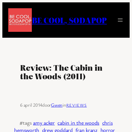
Ga
naar
BE COOL, SODAPOP
de
inhoud
Review: The Cabin in
the Woods (2011)
6 april 2014
door
Gwen
in
REVIEWS
#tags
amy acker
cabin in the woods
chris
hemsworth
drew goddard
fran kranz
horror