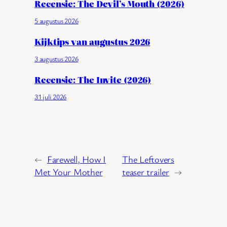
Recensie: The Devil’s Mouth (2026)
5 augustus 2026
Kijktips van augustus 2026
3 augustus 2026
Recensie: The Invite (2026)
31 juli 2026
←
Farewell, How I
The Leftovers
Met Your Mother
teaser trailer
→