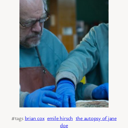
#tags
brian cox
emile hirsch
the autopsy of jane
doe