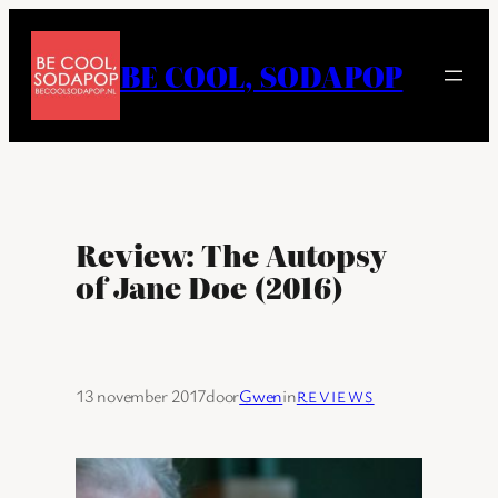
Ga
naar
BE COOL, SODAPOP
de
inhoud
Review: The Autopsy
of Jane Doe (2016)
13 november 2017
door
Gwen
in
REVIEWS