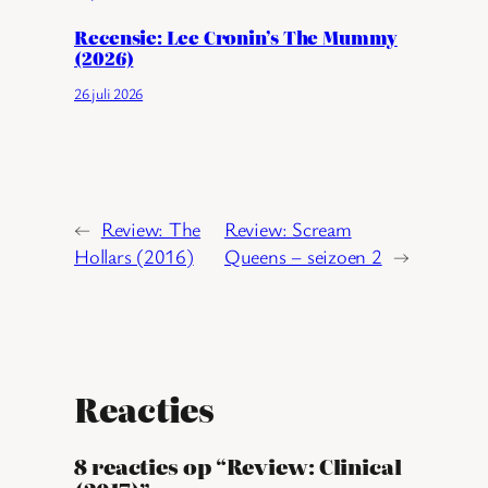
Recensie: Lee Cronin’s The Mummy
(2026)
26 juli 2026
←
Review: The
Review: Scream
Hollars (2016)
Queens – seizoen 2
→
Reacties
8 reacties op “Review: Clinical