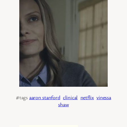
#tags
aaron stanford
clinical
netflix
vinessa
shaw